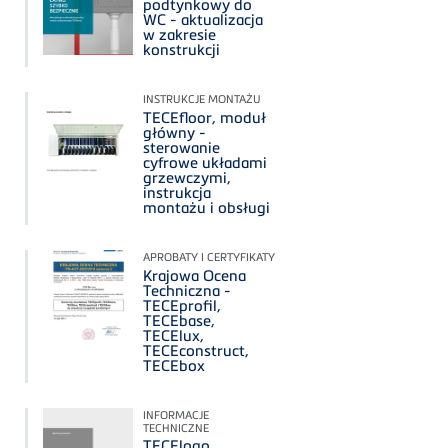
podtynkowy do
WC - aktualizacja
w zakresie
konstrukcji
INSTRUKCJE MONTAŻU
TECEfloor, moduł
główny -
sterowanie
cyfrowe układami
grzewczymi,
instrukcja
montażu i obsługi
APROBATY I CERTYFIKATY
Krajowa Ocena
Techniczna -
TECEprofil,
TECEbase,
TECElux,
TECEconstruct,
TECEbox
INFORMACJE
TECHNICZNE
TECElogo,