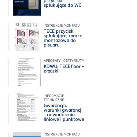
przyciski
spłukujące do WC
INSTRUKCJE MONTAŻU
TECE przyciski
spłukujące, ramka
montażowa do
pisuaru
APROBATY I CERTYFIKATY
KDWU, TECEfloor -
złączki
INFORMACJE
TECHNICZNE
Gwarancja,
warunki gwarancji
- odwodnienia
liniowe i punktowe
INSTRUKCJE MONTAŻU