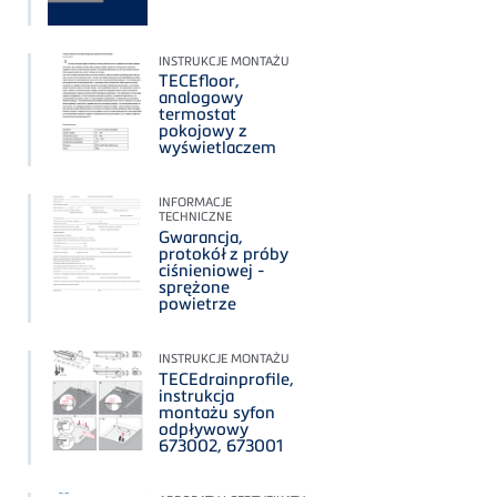
INSTRUKCJE MONTAŻU
TECEfloor,
analogowy
termostat
pokojowy z
wyświetlaczem
INFORMACJE
TECHNICZNE
Gwarancja,
protokół z próby
ciśnieniowej -
sprężone
powietrze
INSTRUKCJE MONTAŻU
TECEdrainprofile,
instrukcja
montażu syfon
odpływowy
673002, 673001