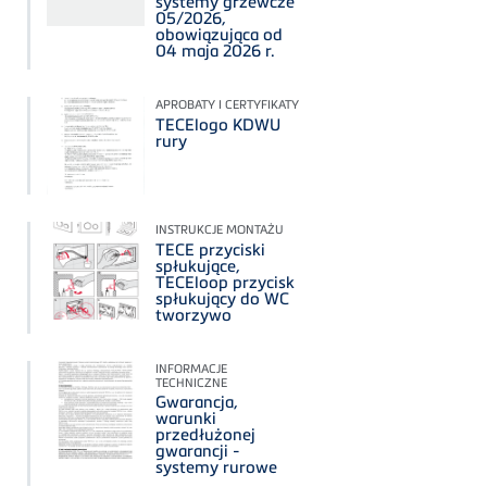
systemy grzewcze
05/2026,
obowiązująca od
04 maja 2026 r.
APROBATY I CERTYFIKATY
TECElogo KDWU
rury
INSTRUKCJE MONTAŻU
TECE przyciski
spłukujące,
TECEloop przycisk
spłukujący do WC
tworzywo
INFORMACJE
TECHNICZNE
Gwarancja,
warunki
przedłużonej
gwarancji -
systemy rurowe