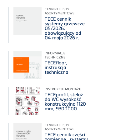
CENNIKI I LISTY
ASORTYMENTOWE
TECE cennik
systemy grzewcze
05/2026,
obowiązujący od
04 maja 2026 r.
INFORMACJE
TECHNICZNE
TECEfloor,
instrukcja
techniczna
INSTRUKCJE MONTAŻU
TECEprofil, stelaż
do WC wysokość
konstrukcyjna 1120
mm, 9300000
CENNIKI I LISTY
ASORTYMENTOWE
TECE cennik części
zamienne_systemy