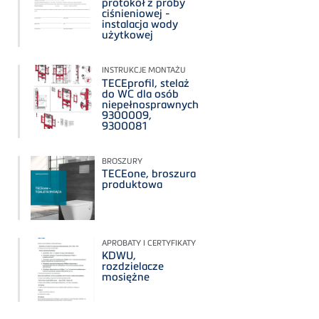
protokół z próby
ciśnieniowej -
instalacja wody
użytkowej
INSTRUKCJE MONTAŻU
TECEprofil, stelaż
do WC dla osób
niepełnosprawnych
9300009,
9300081
BROSZURY
TECEone, broszura
produktowa
APROBATY I CERTYFIKATY
KDWU,
rozdzielacze
mosiężne