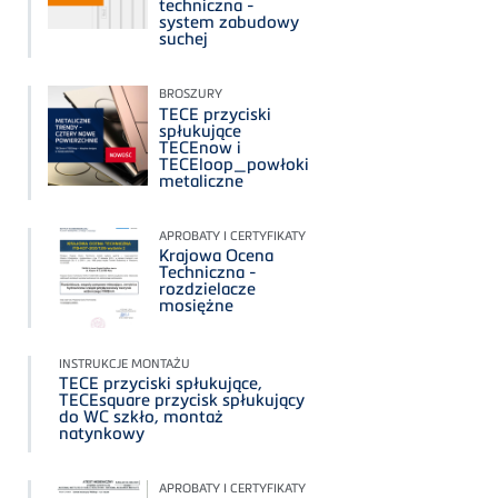
techniczna -
system zabudowy
suchej
BROSZURY
TECE przyciski
spłukujące
TECEnow i
TECEloop_powłoki
metaliczne
APROBATY I CERTYFIKATY
Krajowa Ocena
Techniczna -
rozdzielacze
mosiężne
INSTRUKCJE MONTAŻU
TECE przyciski spłukujące,
TECEsquare przycisk spłukujący
do WC szkło, montaż
natynkowy
APROBATY I CERTYFIKATY