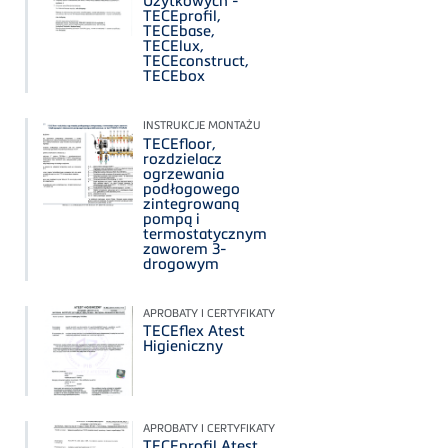
Użytkowych -
TECEprofil,
TECEbase,
TECElux,
TECEconstruct,
TECEbox
INSTRUKCJE MONTAŻU
TECEfloor,
rozdzielacz
ogrzewania
podłogowego
zintegrowaną
pompą i
termostatycznym
zaworem 3-
drogowym
APROBATY I CERTYFIKATY
TECEflex Atest
Higieniczny
APROBATY I CERTYFIKATY
TECEprofil Atest