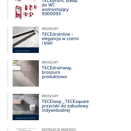
TECEprofil, stelaż
do WC
wolnostojący
9300093
BROSZURY
TECEdrainline -
elegancja w czerni
i bieli
BROSZURY
TECEdrainway,
broszura
produktowa
BROSZURY
TECEloop_TECEsquare
przyciski do zabudowy
indywidualnej
INSTRUKCJE MONTAŻU