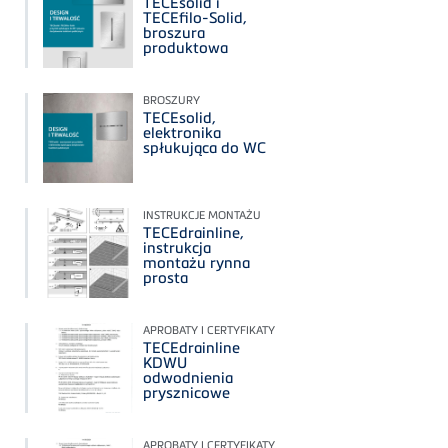
TECEsolid i
TECEfilo-Solid,
broszura
produktowa
BROSZURY
TECEsolid,
elektronika
spłukująca do WC
INSTRUKCJE MONTAŻU
TECEdrainline,
instrukcja
montażu rynna
prosta
APROBATY I CERTYFIKATY
TECEdrainline
KDWU
odwodnienia
prysznicowe
APROBATY I CERTYFIKATY