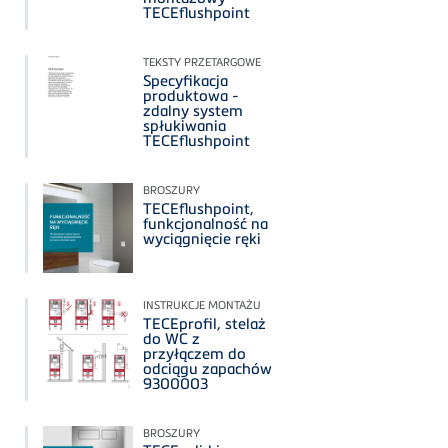
TECEflushpoint
TEKSTY PRZETARGOWE
Specyfikacja
produktowa -
zdalny system
spłukiwania
TECEflushpoint
BROSZURY
TECEflushpoint,
funkcjonalność na
wyciągnięcie ręki
INSTRUKCJE MONTAŻU
TECEprofil, stelaż
do WC z
przyłączem do
odciągu zapachów
9300003
BROSZURY