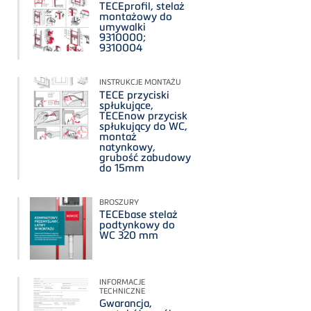
TECEprofil, stelaż
montażowy do
umywalki
9310000;
9310004
INSTRUKCJE MONTAŻU
TECE przyciski
spłukujące,
TECEnow przycisk
spłukujący do WC,
montaż
natynkowy,
grubość zabudowy
do 15mm
BROSZURY
TECEbase stelaż
podtynkowy do
WC 320 mm
INFORMACJE
TECHNICZNE
Gwarancja,