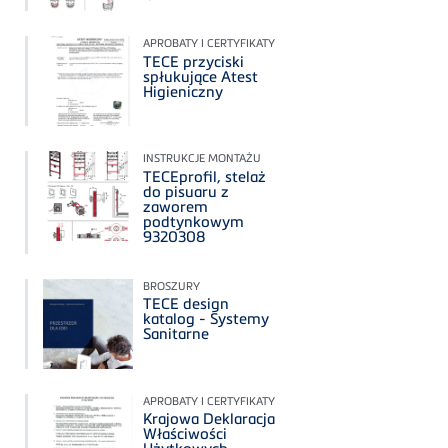
APROBATY I CERTYFIKATY
TECE przyciski
spłukujące Atest
Higieniczny
INSTRUKCJE MONTAŻU
TECEprofil, stelaż
do pisuaru z
zaworem
podtynkowym
9320308
BROSZURY
TECE design
katalog - Systemy
Sanitarne
APROBATY I CERTYFIKATY
Krajowa Deklaracja
Właściwości