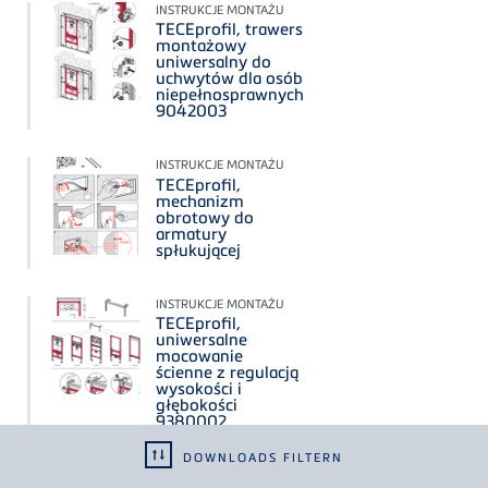
INSTRUKCJE MONTAŻU
TECEprofil, trawers
montażowy
uniwersalny do
uchwytów dla osób
niepełnosprawnych
9042003
INSTRUKCJE MONTAŻU
TECEprofil,
mechanizm
obrotowy do
armatury
spłukującej
INSTRUKCJE MONTAŻU
TECEprofil,
uniwersalne
mocowanie
ścienne z regulacją
wysokości i
głębokości
9380002
DOWNLOADS FILTERN
TEKSTY PRZETARGOWE