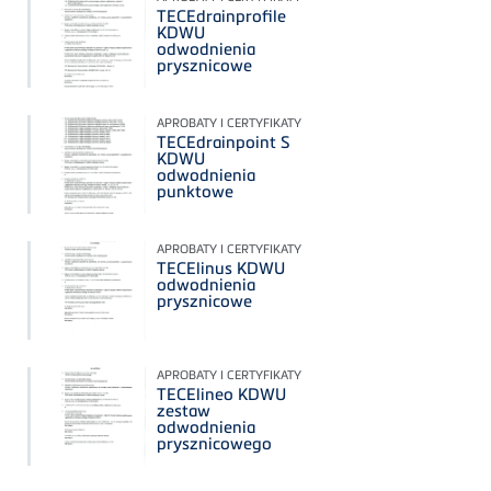
TECEdrainprofile
KDWU
odwodnienia
prysznicowe
APROBATY I CERTYFIKATY
TECEdrainpoint S
KDWU
odwodnienia
punktowe
APROBATY I CERTYFIKATY
TECElinus KDWU
odwodnienia
prysznicowe
APROBATY I CERTYFIKATY
TECElineo KDWU
zestaw
odwodnienia
prysznicowego