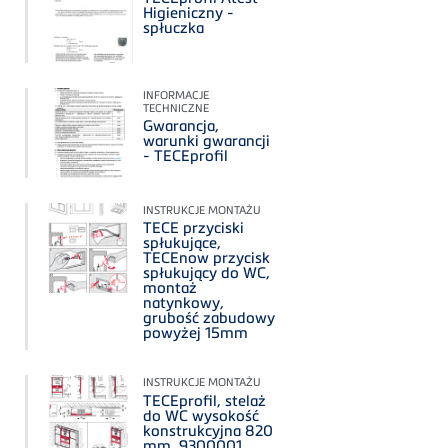
Higieniczny -
spłuczka
INFORMACJE
TECHNICZNE
Gwarancja,
warunki gwarancji
- TECEprofil
INSTRUKCJE MONTAŻU
TECE przyciski
spłukujące,
TECEnow przycisk
spłukujący do WC,
montaż
natynkowy,
grubość zabudowy
powyżej 15mm
INSTRUKCJE MONTAŻU
TECEprofil, stelaż
do WC wysokość
konstrukcyjna 820
mm, 9300001