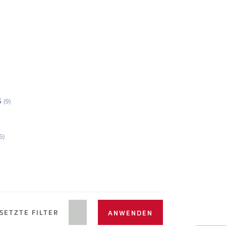
S
(9)
6)
SETZTE FILTER