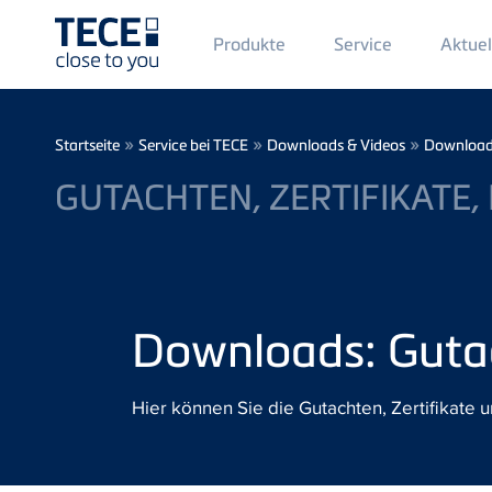
Main
Produkte
Service
Aktuel
Menü
1
Direkt zum Inhalt
Breadcrumb
»
»
»
Startseite
Service bei TECE
Downloads & Videos
Downloa
GUTACHTEN, ZERTIFIKATE,
Downloads: Gutac
Hier können Sie die Gutachten, Zertifikate