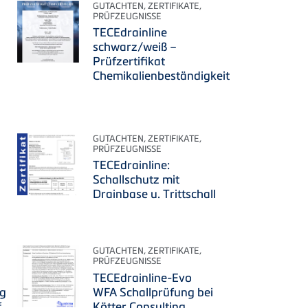
GUTACHTEN, ZERTIFIKATE,
PRÜFZEUGNISSE
TECEdrainline
schwarz/weiß –
Prüfzertifikat
Chemikalienbeständigkeit
GUTACHTEN, ZERTIFIKATE,
PRÜFZEUGNISSE
TECEdrainline:
Schallschutz mit
Drainbase u. Trittschall
GUTACHTEN, ZERTIFIKATE,
PRÜFZEUGNISSE
TECEdrainline-Evo
ng
WFA Schallprüfung bei
f
Kötter Consulting