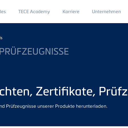
Main
les
TECE Academy
Karriere
Unternehmen
Menu
2
ds
 PRÜFZEUGNISSE
hten, Zertifikate, Prüf
 und Prüfzeugnisse unserer Produkte herunterladen.