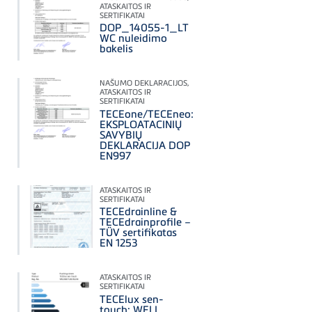
ATASKAITOS IR
SERTIFIKATAI
DOP_14055-1_LT
WC nuleidimo
bakelis
NAŠUMO DEKLARACIJOS,
ATASKAITOS IR
SERTIFIKATAI
TECEone/TECEneo:
EKSPLOATACINIŲ
SAVYBIŲ
DEKLARACIJA DOP
EN997
ATASKAITOS IR
SERTIFIKATAI
TECEdrainline &
TECEdrainprofile –
TÜV sertifikatas
EN 1253
ATASKAITOS IR
SERTIFIKATAI
TECElux sen-
touch: WELL