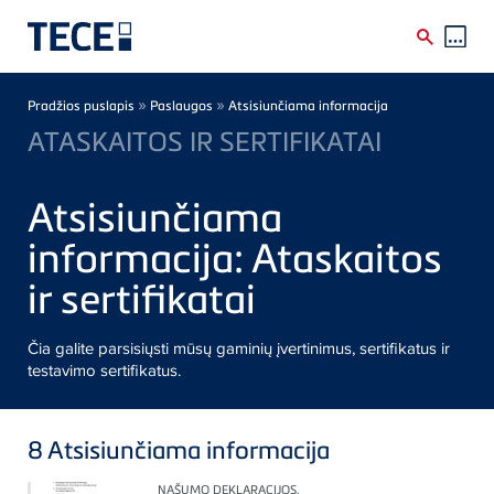
Skip to main content
Breadcrumb
»
»
Pradžios puslapis
Paslaugos
Atsisiunčiama informacija
ATASKAITOS IR SERTIFIKATAI
Atsisiunčiama
informacija: Ataskaitos
ir sertifikatai
Čia galite parsisiųsti mūsų gaminių įvertinimus, sertifikatus ir
testavimo sertifikatus.
8
Atsisiunčiama informacija
NAŠUMO DEKLARACIJOS,