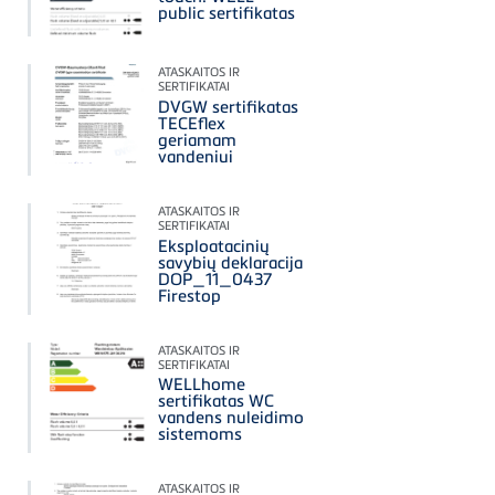
public sertifikatas
ATASKAITOS IR
SERTIFIKATAI
DVGW sertifikatas
TECEflex
geriamam
vandeniui
ATASKAITOS IR
SERTIFIKATAI
Eksploatacinių
savybių deklaracija
DOP_11_0437
Firestop
ATASKAITOS IR
SERTIFIKATAI
WELLhome
sertifikatas WC
vandens nuleidimo
sistemoms
ATASKAITOS IR