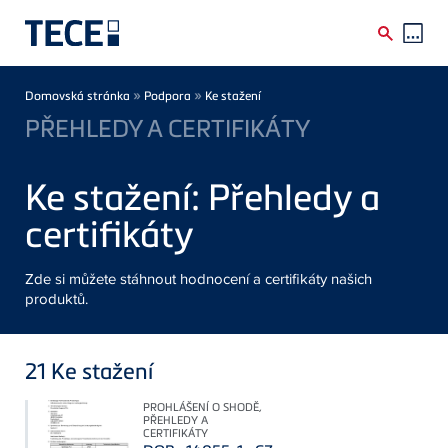
Skip to main content
Breadcrumb
»
»
Domovská stránka
Podpora
Ke stažení
PŘEHLEDY A CERTIFIKÁTY
Ke stažení: Přehledy a
certifikáty
Zde si můžete stáhnout hodnocení a certifikáty našich
produktů.
21
Ke stažení
PROHLÁŠENÍ O SHODĚ,
PŘEHLEDY A
CERTIFIKÁTY