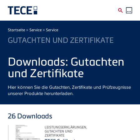
Direkt zum Inhalt
Breadcrumb
»
»
Startseite
Service
Service
GUTACHTEN UND ZERTIFIKATE
Downloads: Gutachten
und Zertifikate
Hier können Sie die Gutachten, Zertifikate und Prüfzeugnisse
unserer Produkte herunterladen.
26
Downloads
LEISTUNGSERKLÄRUNGEN,
GUTACHTEN UND
ZERTIFIKATE