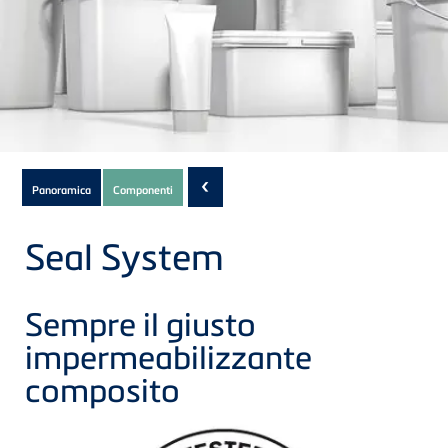
Subnavigation
‹
Panoramica
Componenti
of
current
Seal System
Product
Sempre il giusto
impermeabilizzante
composito