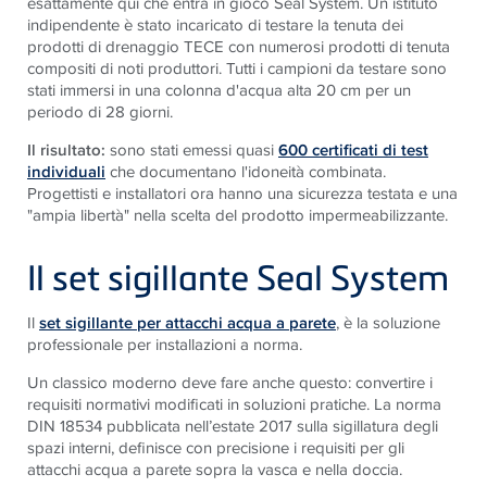
esattamente qui che entra in gioco Seal System. Un istituto
indipendente è stato incaricato di testare la tenuta dei
prodotti di drenaggio TECE con numerosi prodotti di tenuta
compositi di noti produttori. Tutti i campioni da testare sono
stati immersi in una colonna d'acqua alta 20 cm per un
periodo di 28 giorni.
Il risultato:
sono stati emessi quasi
600 certificati di test
individuali
che documentano l'idoneità combinata.
Progettisti e installatori ora hanno una sicurezza testata e una
"ampia libertà" nella scelta del prodotto impermeabilizzante.
Il set sigillante Seal System
Il
set sigillante per attacchi acqua a parete
, è la soluzione
professionale per installazioni a norma.
Un classico moderno deve fare anche questo: convertire i
requisiti normativi modificati in soluzioni pratiche. La norma
DIN 18534 pubblicata nell’estate 2017 sulla sigillatura degli
spazi interni, definisce con precisione i requisiti per gli
attacchi acqua a parete sopra la vasca e nella doccia.