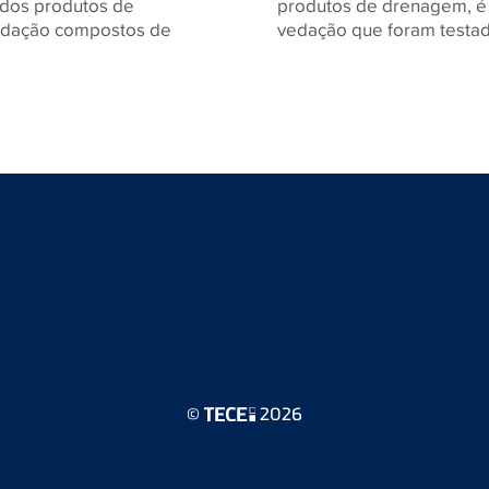
 dos produtos de
produtos de drenagem, é 
edação compostos de
vedação que foram testa
©
2026