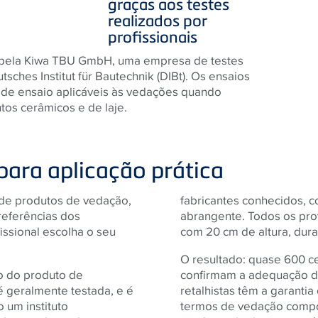
graças aos testes
realizados por
profissionais
s pela Kiwa TBU GmbH, uma empresa de testes
sches Institut für Bautechnik (DIBt). Os ensaios
de ensaio aplicáveis ​​às vedações quando
os cerâmicos e de laje.
para aplicação prática
de produtos de vedação,
fabricantes conhecidos, 
referências dos
abrangente. Todos os pro
issional escolha o seu
com 20 cm de altura, dur
O resultado: quase 600 ce
o do produto de
confirmam a adequação d
geralmente testada, e é
retalhistas têm a garanti
 um instituto
termos de vedação compo