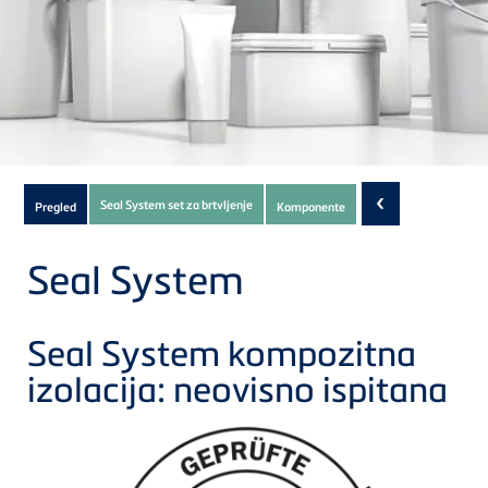
Subnavigation
‹
Seal System set za brtvljenje
Pregled
Komponente
of
current
Seal System
Product
Seal System kompozitna
izolacija: neovisno ispitana