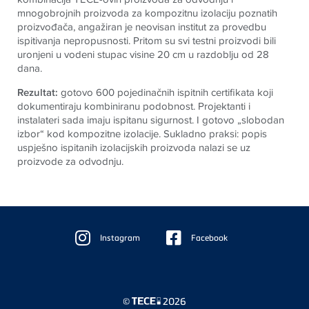
mnogobrojnih proizvoda za kompozitnu izolaciju poznatih
proizvođača, angažiran je neovisan institut za provedbu
ispitivanja nepropusnosti. Pritom su svi testni proizvodi bili
uronjeni u vodeni stupac visine 20 cm u razdoblju od 28
dana.
Rezultat:
gotovo 600 pojedinačnih ispitnih certifikata koji
dokumentiraju kombiniranu podobnost. Projektanti i
instalateri sada imaju ispitanu sigurnost. I gotovo „slobodan
izbor“ kod kompozitne izolacije. Sukladno praksi: popis
uspješno ispitanih izolacijskih proizvoda nalazi se uz
proizvode
za odvodnju.
Floating
Sidebar
Instagram
Facebook
©
2026