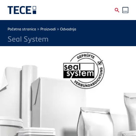
Skip to main content
Breadcrumb
»
»
Početna stranica
Proizvodi
Odvodnja
Seal System