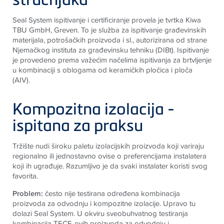
Seal System ispitivanje i certificiranje provela je tvrtka Kiwa
TBU GmbH, Greven. To je služba za ispitivanje građevinskih
materijala, potrošačkih proizvoda i sl., autorizirana od strane
Njemačkog instituta za građevinsku tehniku (DIBt). Ispitivanje
je provedeno prema važećim načelima ispitivanja za brtvljenje
u kombinaciji s oblogama od keramičkih pločica i ploča
(AIV).
Kompozitna izolacija -
ispitana za praksu
Tržište nudi široku paletu izolacijskih proizvoda koji variraju
regionalno ili jednostavno ovise o preferencijama instalatera
koji ih ugrađuje. Razumljivo je da svaki instalater koristi svog
favorita.
Problem:
često nije testirana određena kombinacija
proizvoda za odvodnju i kompozitne izolacije. Upravo tu
dolazi Seal System. U okviru sveobuhvatnog testiranja
kombinacija
TECE
-ovih proizvoda za odvodnju i