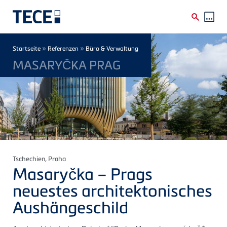
Direkt zum Inhalt
Breadcrumb
»
»
Startseite
Referenzen
Büro & Verwaltung
MASARYČKA PRAG
Tschechien
, Praha
Masaryčka – Prags
neuestes architektonisches
Aushängeschild