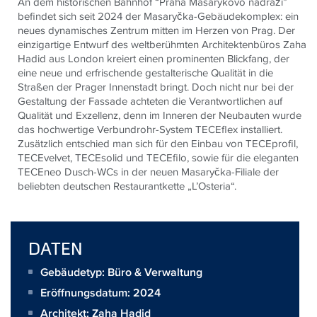
An dem historischen Bahnhof “Praha Masarykovo nádraží”
befindet sich
seit 2024 der Masaryčka-Gebäudekomplex: ein
neues dynamisches Zentrum mitten im Herzen von Prag. Der
einzigartige Entwurf des weltberühmten Architektenbüros Zaha
Hadid aus London kreiert einen prominenten Blickfang, der
eine neue und erfrischende gestalterische Qualität in die
Straßen der Prager Innenstadt bringt. Doch nicht nur bei der
Gestaltung der Fassade achteten die Verantwortlichen auf
Qualität und Exzellenz, denn im Inneren der Neubauten wurde
das hochwertige Verbundrohr-System TECEflex installiert.
Zusätzlich entschied
man
sich für den Einbau von TECEprofil,
TECEvelvet, TECEsolid und TECEfilo, sowie für die eleganten
TECEneo Dusch-WCs
in der neuen Masaryčka-Filiale der
beliebten deutschen Restaurantkette „L’Osteria“.
DATEN
Gebäudetyp: Büro & Verwaltung
Eröffnungsdatum: 2024
Architekt:
Zaha Hadid