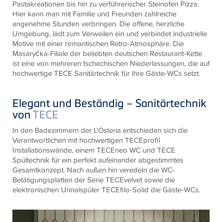
Pastakreationen bis hin zu verführerischer Steinofen Pizza.
Hier kann man mit Familie und Freunden zahlreiche
angenehme Stunden verbringen. Die offene, herzliche
Umgebung, lädt zum Verweilen ein und verbindet industrielle
Motive mit einer romantischen Retro-Atmosphäre. Die
Masaryčka-Filiale der beliebten deutschen Restaurant-Kette
ist eine von mehreren tschechischen Niederlassungen, die auf
hochwertige TECE Sanitärtechnik für ihre Gäste-WCs setzt.
Elegant und Beständig – Sanitärtechnik
von
TECE
In den Badezimmern der L‘Osteria entschieden sich die
Verantwortlichen mit hochwertigen
TECE
profil
Installationswände, einem
TECE
neo WC und
TECE
Spültechnik für ein perfekt aufeinander abgestimmtes
Gesamtkonzept. Nach außen hin veredeln die WC-
Betätigungsplatten der Serie
TECE
velvet sowie die
elektronischen Urinalspüler
TECE
filo-Solid die Gäste-WCs.