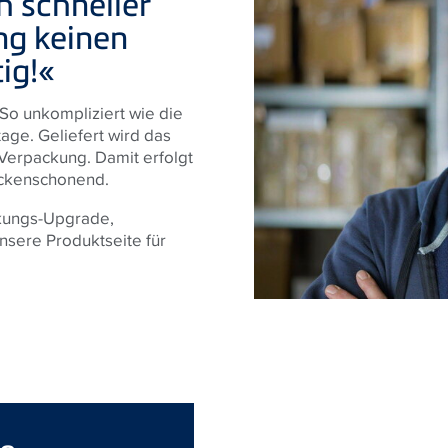
h schneller
ng keinen
tig!«
. So unkompliziert wie die
age. Geliefert wird das
 Verpackung. Damit erfolgt
ückenschonend.
lkungs-Upgrade,
nsere Produktseite für