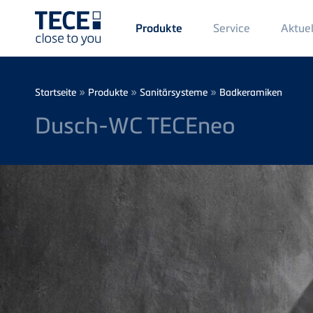
Main
Service
Aktuel
Produkte
Menü
1
Direkt zum Inhalt
Breadcrumb
»
»
»
Startseite
Produkte
Sanitärsysteme
Badkeramiken
Dusch-WC TECEneo