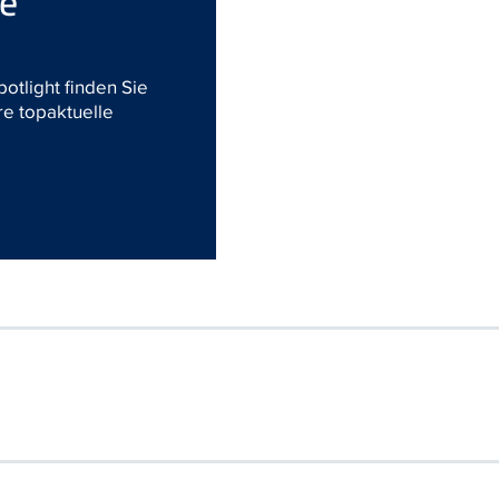
re
otlight finden Sie
e topaktuelle