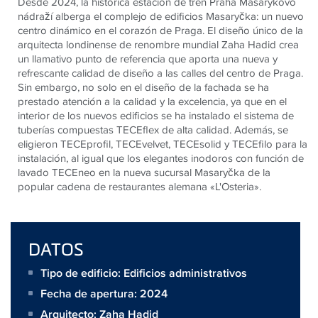
Desde 2024, la histórica estación de tren Praha Masarykovo
nádraží alberga el complejo de edificios Masaryčka: un nuevo
centro dinámico en el corazón de Praga. El diseño único de la
arquitecta londinense de renombre mundial Zaha Hadid crea
un llamativo punto de referencia que aporta una nueva y
refrescante calidad de diseño a las calles del centro de Praga.
Sin embargo, no solo en el diseño de la fachada se ha
prestado atención a la calidad y la excelencia, ya que en el
interior de los nuevos edificios se ha instalado el sistema de
tuberías compuestas TECEflex de alta calidad. Además, se
eligieron TECEprofil, TECEvelvet, TECEsolid y TECEfilo para la
instalación, al igual que los elegantes inodoros con función de
lavado TECEneo en la nueva sucursal Masaryčka de la
popular cadena de restaurantes alemana «L'Osteria».
DATOS
Tipo de edificio: Edificios administrativos
Fecha de apertura: 2024
Arquitecto:
Zaha Hadid