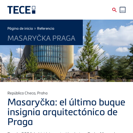
Skip to main content
Breadcrumb
»
Página de inicio
Referencia
MASARYČKA PRAGA
República Checa
, Praha
Masaryčka: el último buque
insignia arquitectónico de
Praga