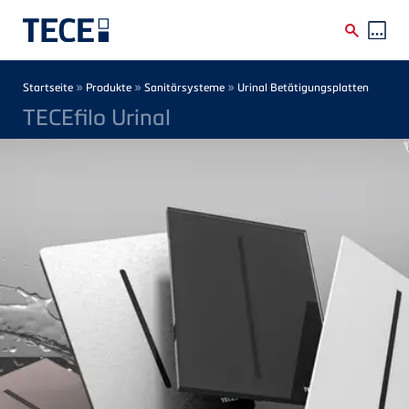
Direkt zum Inhalt
Breadcrumb
»
»
»
Startseite
Produkte
Sanitärsysteme
Urinal Betätigungsplatten
TECEfilo Urinal