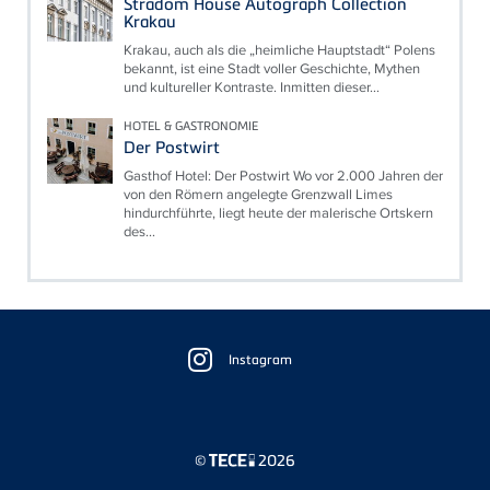
Stradom House Autograph Collection
Krakau
Krakau, auch als die „heimliche Hauptstadt“ Polens
bekannt, ist eine Stadt voller Geschichte, Mythen
und kultureller Kontraste. Inmitten dieser...
HOTEL & GASTRONOMIE
Der Postwirt
Gasthof Hotel: Der Postwirt Wo vor 2.000 Jahren der
von den Römern angelegte Grenzwall Limes
hindurchführte, liegt heute der malerische Ortskern
des...
Floating
Sidebar
Instagram
©
2026