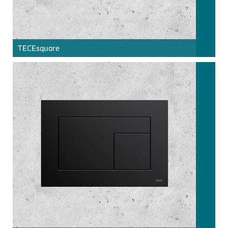
TECE
square