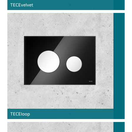
TECE
velvet
TECE
loop