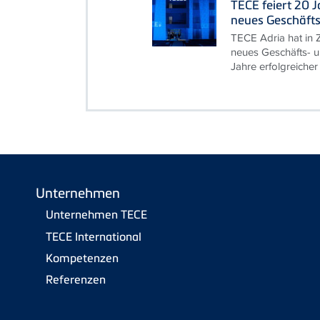
TECE feiert 20 
neues Geschäft
TECE Adria hat in Z
neues Geschäfts- u
Jahre erfolgreicher 
Unternehmen
Unternehmen TECE
TECE International
Kompetenzen
Referenzen