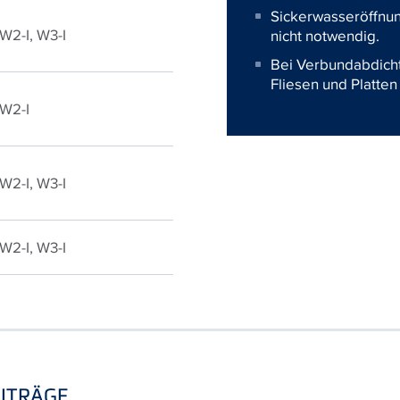
Sickerwasseröffnun
 W2-I, W3-I
nicht notwendig.
Bei Verbundabdicht
Fliesen und Platten
 W2-I
 W2-I, W3-I
 W2-I, W3-I
ITRÄGE