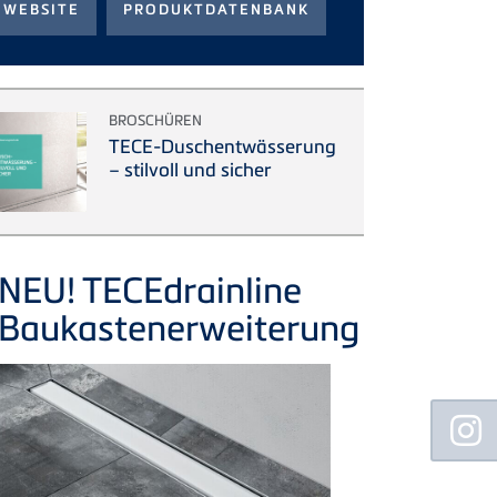
BROSCHÜREN
TECE-Duschentwässerung
– stilvoll und sicher
NEU!
TECE
drainline
Baukastenerweiterung
Floating
Sidebar