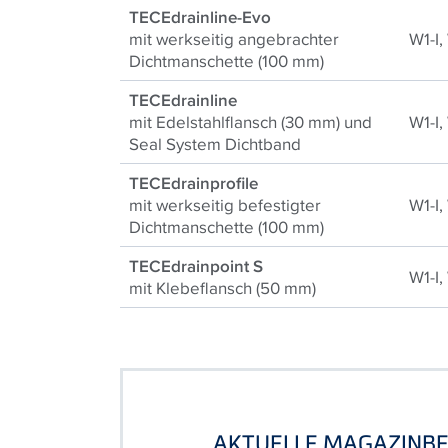
TECEdrainline-Evo
mit werkseitig angebrachter
W1-I,
Dichtmanschette (100 mm)
TECEdrainline
mit Edelstahlflansch (30 mm) und
W1-I,
Seal System Dichtband
TECEdrainprofile
mit werkseitig befestigter
W1-I,
Dichtmanschette (100 mm)
TECEdrainpoint S
W1-I,
mit Klebeflansch (50 mm)
AKTUELLE MAGAZINBE