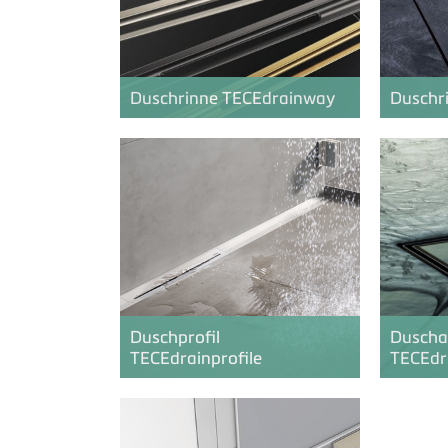
Duschrinne
TECE
drainway
Duschr
Duschprofil
Duscha
TECE
drainprofile
TECE
dr