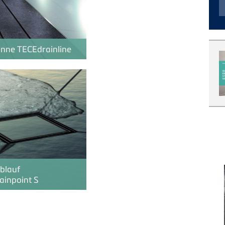
inne
TECE
drainline
blauf
ainpoint S