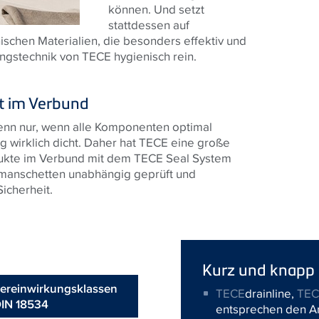
können. Und setzt
stattdessen auf
schen Materialien, die besonders effektiv und
rungstechnik von TECE hygienisch rein.
it im Verbund
Denn nur, wenn alle Komponenten optimal
g wirklich dicht. Daher hat TECE eine große
ukte im Verbund mit dem TECE Seal System
manschetten unabhängig geprüft und
icherheit.
Kurz und knapp
ereinwirkungsklassen
TECE
drainline,
TE
DIN 18534
entsprechen den A