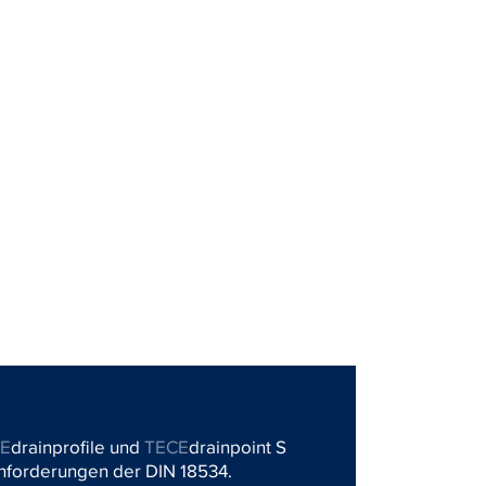
CE
drainprofile und
TECE
drainpoint S
nforderungen der DIN 18534.