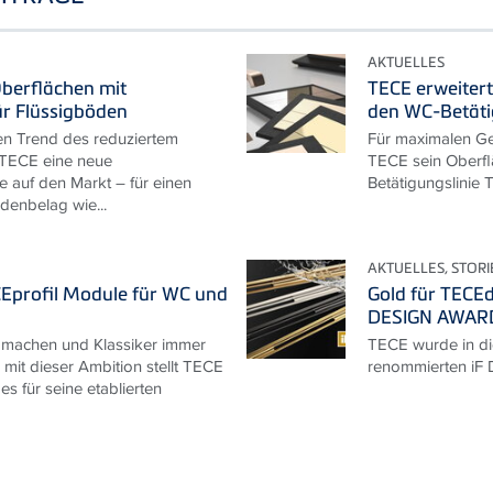
AKTUELLES
berflächen mit
TECE erweitert
ür Flüssigböden
den WC-Betät
en Trend des reduziertem
Für maximalen Ge
 TECE eine neue
TECE sein Oberfl
e auf den Markt – für einen
Betätigungslinie 
enbelag wie...
AKTUELLES, STORI
Eprofil Module für WC und
Gold für TECEd
DESIGN AWAR
 machen und Klassiker immer
TECE wurde in di
 mit dieser Ambition stellt TECE
renommierten iF
s für seine etablierten