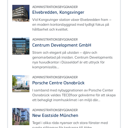
ADMINISTRATIONSBYGGNADER
Elvebredden, Kongsvinger
Vid Kongsvinger station växer Elvebredden fram –
en modern kontorsbyggnad med tydligt fokus på
hållbarhet och kvalitet.
ADMINISTRATIONSBYGGNADER
Centrum Development GmbH
Stram och elegant på utsidan – djärv och
genomarbetad på insidan. Centrum Developments
nya huvudkontor i Düsseldorf är ett uttryck för
kompromisslös...
ADMINISTRATIONSBYGGNADER
Porsche Centre Osnabrück
I samband med nybyggnationen av Porsche Center
Osnabrück valdes TECEfloor golvvärme för att skapa
ett behagligt inomhusklimat i en miljö där...
ADMINISTRATIONSBYGGNADER
New Eastside München
Tegel i olika röda nyanser och stora fönster med
svarta stålramar för tankarna till äldre