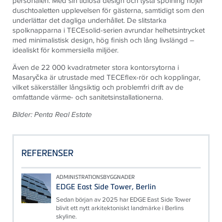
personalen. Med sin tidlösa design och tysta spolning höjer
duschtoaletten upplevelsen för gästerna, samtidigt som den
underlättar det dagliga underhållet. De slitstarka
spolknapparna i TECEsolid-serien avrundar helhetsintrycket
med minimalistisk design, hög finish och lång livslängd –
idealiskt för kommersiella miljöer.
Även de 22 000 kvadratmeter stora kontorsytorna i
Masaryčka är utrustade med TECEflex-rör och kopplingar,
vilket säkerställer långsiktig och problemfri drift av de
omfattande värme- och sanitetsinstallationerna.
Bilder: Penta Real Estate
REFERENSER
ADMINISTRATIONSBYGGNADER
EDGE East Side Tower, Berlin
Sedan början av 2025 har EDGE East Side Tower
blivit ett nytt arkitektoniskt landmärke i Berlins
skyline.