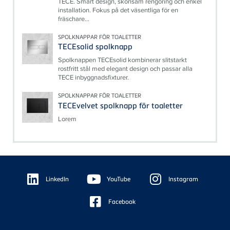
TECE. Smart design, skonsam rengöring och enkel
installation. Fokus på det väsentliga för en
fräschare...
SPOLKNAPPAR FÖR TOALETTER
TECEsolid spolknapp
Spolknappen TECEsolid kombinerar slitstarkt
rostfritt stål med elegant design och passar alla
TECE inbyggnadsfixturer.
SPOLKNAPPAR FÖR TOALETTER
TECEvelvet spolknapp för toaletter
Lorem
Floating
Sidebar
LinkedIn
YouTube
Instagram
Facebook