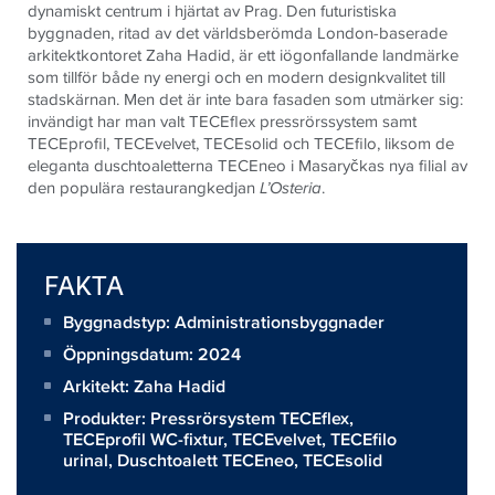
dynamiskt centrum i hjärtat av Prag. Den futuristiska
byggnaden, ritad av det världsberömda London-baserade
arkitektkontoret Zaha Hadid, är ett iögonfallande landmärke
som tillför både ny energi och en modern designkvalitet till
stadskärnan. Men det är inte bara fasaden som utmärker sig:
invändigt har man valt TECEflex pressrörssystem samt
TECEprofil, TECEvelvet, TECEsolid och TECEfilo, liksom de
eleganta duschtoaletterna TECEneo i Masaryčkas nya filial av
den populära restaurangkedjan
L’Osteria
.
FAKTA
Byggnadstyp: Administrationsbyggnader
Öppningsdatum: 2024
Arkitekt:
Zaha Hadid
Produkter:
Pressrörsystem TECEflex
,
TECEprofil WC-fixtur
,
TECEvelvet
,
TECEfilo
urinal
,
Duschtoalett TECEneo
,
TECEsolid