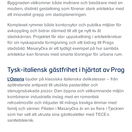
Byggnaden välkomnar både invånare och besökare med en
modern, distinkt gestaltning som förenar stark arkitektur med
ett innovativt grepp om stadsplaneringen.
Komplexet rymmer både kontorsytor och publika miljöer för
avkoppling och bidrar därmed till att ge nytt liv åt
stadskärnan. Projektet får stor uppskattning i arkitektkretsar
för sin nyskapande formgivning och sitt bidrag till Prags
stadsbild. Masaryčka är ett tydligt exempel på hur samtida
arkitektur kan förenas med smarta lösningar för urbana rum.
Tysk-italiensk gästfrihet i hjärtat av Prag
L'Osteria
bjuder på klassiska italienska delikatesser – från
aptitretande antipasti till utsökta pastarätter och
stenugnsbakade pizzor. Den öppna och välkomnande miljön
kombinerar industriella inslag med en romantisk
retroatmosfär och inbjuder till många trevliga timmar med
familj och vänner. Filialen i Masaryčka är en av flera i Tjeckien
som har valt att utrusta sina gästtoaletter med TECE:s
sanitetsteknik.