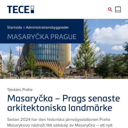
Skip to main content
Breadcrumb
»
Startsida
Administrationsbyggnader
MASARYČKA PRAGUE
Tjeckien
, Praha
Masaryčka – Prags senaste
arkitektoniska landmärke
Sedan 2024 har den historiska järnvägsstationen Praha
Masarykovo nádraží fått sällskap av Masaryčka – ett nytt