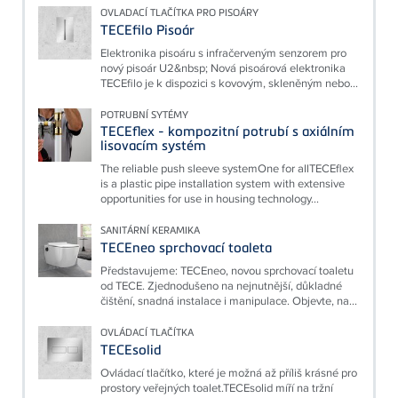
OVLADACÍ TLAČÍTKA PRO PISOÁRY
TECEfilo Pisoár
Elektronika pisoáru s infračerveným senzorem pro
nový pisoár U2&nbsp; Nová pisoárová elektronika
TECEfilo je k dispozici s kovovým, skleněným nebo...
POTRUBNÍ SYTÉMY
TECEflex - kompozitní potrubí s axiálním
lisovacím systém
The reliable push sleeve systemOne for allTECEflex
is a plastic pipe installation system with extensive
opportunities for use in housing technology...
SANITÁRNÍ KERAMIKA
TECEneo sprchovací toaleta
Představujeme: TECEneo, novou sprchovací toaletu
od TECE. Zjednodušeno na nejnutnější, důkladné
čištění, snadná instalace i manipulace. Objevte, na...
OVLÁDACÍ TLAČÍTKA
TECEsolid
Ovládací tlačítko, které je možná až příliš krásné pro
prostory veřejných toalet.TECEsolid míří na tržní