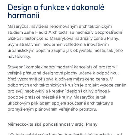
Design a funkce v dokonalé
harmonii
Masaryčka, navržená renomovaným architektonickým
studiem Zaha Hadid Architects, se nachází v bezprostřední
blízkosti historického Masarykova nádraží v centru Prahy.
Svým atraktivním, moderním vzhledem a inovativním
urbanistickým pojetím zaujme jak obyvatele města, tak jeho
návštěvníky.
Stavební komplex nabízí moderní kancelářské prostory i
veřejně přístupné designové plochy určené k odpočinku,
čímž významně přispívá k oživení městského centra. V
odborných architektonických kruzích je projekt vysoce ceněn
pro svůj neobvyklý a kreativní design i citlivý přínos k
podobě pražské městské krajiny. Masaryčka je tak
ukázkovým příkladem spojení současné architektury s
promyšleným plánováním veřejného prostoru.
Německo-italská pohostinnost v srdci Prahy
L’Osteria nabízí svým hostům tradiční italské speciality – od