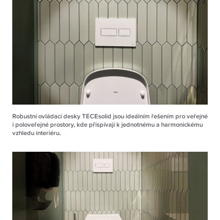
Robustní ovládací desky TECEsolid jsou ideálním řešením pro veřejné
i poloveřejné prostory, kde přispívají k jednotnému a harmonickému
vzhledu interiéru.