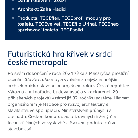
Datum otevření: 2024
Architekt:
Zaha Hadid
Products:
TECEflex
,
TECEprofil moduly pro
toaletu
,
TECEvelvet
,
TECEfilo Urinal
,
TECEneo
sprchovací toaleta
,
TECEsolid
Futuristická hra křivek v srdci
české metropole
Po svém dokončení v roce 2024 získala Masaryčka prestižní
ocenění
Stavba roku
a byla vyhlášena nejvýznamnějším
architektonicko-stavebním projektem roku v České republice.
Výrazná a mimořádná budova uspěla v konkurenci 120
přihlášených projektů v rámci již 32. ročníku soutěže. Hlavním
organizátorem je Nadace pro rozvoj architektury a
stavitelství, ve spolupráci s Ministerstvem průmyslu a
obchodu, Českou komorou autorizovaných inženýrů a
techniků činných ve výstavbě a Svazem podnikatelů ve
stavebnictví.