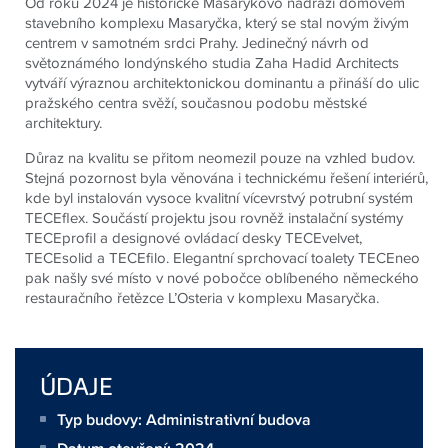
Od roku 2024 je historické Masarykovo nádraží domovem
stavebního komplexu Masaryčka, který se stal novým živým
centrem v samotném srdci Prahy. Jedinečný návrh od
světoznámého londýnského studia Zaha Hadid Architects
vytváří výraznou architektonickou dominantu a přináší do ulic
pražského centra svěží, současnou podobu městské
architektury.
Důraz na kvalitu se přitom neomezil pouze na vzhled budov.
Stejná pozornost byla věnována i technickému řešení interiérů,
kde byl instalován vysoce kvalitní vícevrstvý potrubní systém
TECEflex. Součástí projektu jsou rovněž instalační systémy
TECEprofil a designové ovládací desky TECEvelvet,
TECEsolid a TECEfilo. Elegantní sprchovací toalety TECEneo
pak našly své místo v nové pobočce oblíbeného německého
restauračního řetězce L’Osteria v komplexu Masaryčka.
ÚDAJE
Typ budovy: Administrativní budova