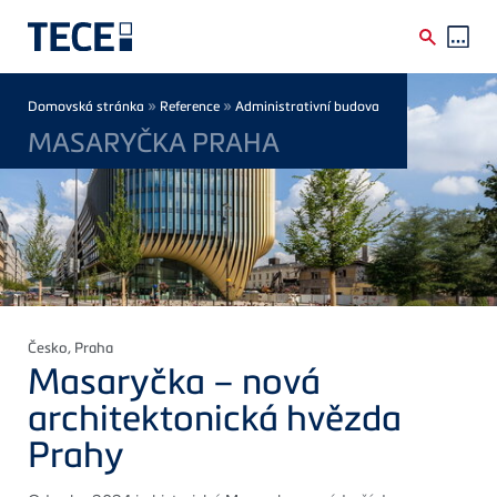
Skip to main content
Breadcrumb
»
»
Domovská stránka
Reference
Administrativní budova
MASARYČKA PRAHA
Česko
, Praha
Masaryčka – nová
architektonická hvězda
Prahy