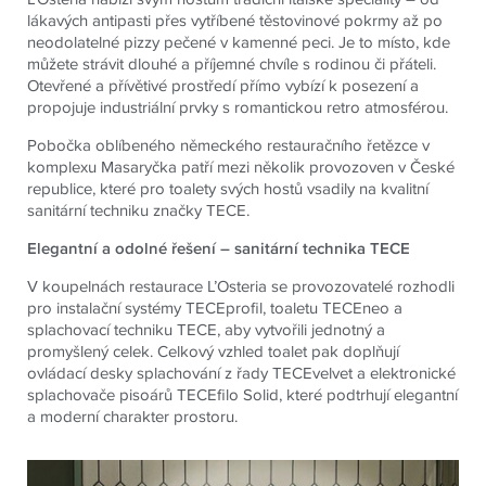
lákavých antipasti přes vytříbené těstovinové pokrmy až po
neodolatelné pizzy pečené v kamenné peci. Je to místo, kde
můžete strávit dlouhé a příjemné chvíle s rodinou či přáteli.
Otevřené a přívětivé prostředí přímo vybízí k posezení a
propojuje industriální prvky s romantickou retro atmosférou.
Pobočka oblíbeného německého restauračního řetězce v
komplexu Masaryčka patří mezi několik provozoven v České
republice, které pro toalety svých hostů vsadily na kvalitní
sanitární techniku značky TECE.
Elegantní a odolné řešení – sanitární technika TECE
V koupelnách restaurace L’Osteria se provozovatelé rozhodli
pro instalační systémy TECEprofil, toaletu TECEneo a
splachovací techniku TECE, aby vytvořili jednotný a
promyšlený celek. Celkový vzhled toalet pak doplňují
ovládací desky splachování z řady TECEvelvet a elektronické
splachovače pisoárů TECEfilo Solid, které podtrhují elegantní
a moderní charakter prostoru.