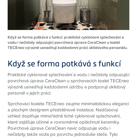
Když se forma potkává s funkcí: praktické cyklonové splachování a
vodu i nečistoty odpuzující povrchová úprava CeraClean u toalet
TECEneo výrazně usnadňují každodenní práci úklidového personálu.
Když se forma potkává s funkcí
Praktické cyklonové splachování a vodu i nečistoty odpuzující
povrchová úprava CeraClean u sprchovacích toalet TECEneo
výrazně usnadňují každodenní údržbu a podporují úklidový
personál v jejich práci.
Sprchovací toaleta TECEneo zaujme minimalistickou elegancí
a plochým designem předstěnové instalace. Nadčasový
vzhled doplňuje mimořádně tiché cyklonové splachování,
které zajišťuje účinné a rovnoměrné opláchnutí keramiky.
Povrchová úprava CeraClean navíc odpuzuje vodu i
nečistoty, takže voda po povrchu jednoduše steče. Tyto