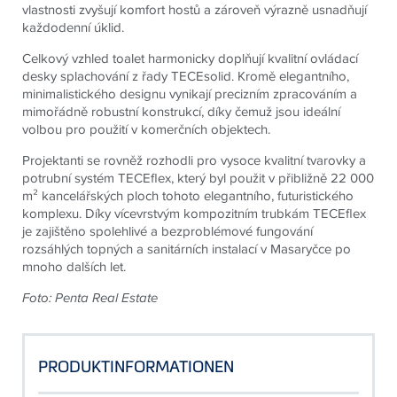
vlastnosti zvyšují komfort hostů a zároveň výrazně usnadňují
každodenní úklid.
Celkový vzhled toalet harmonicky doplňují kvalitní ovládací
desky splachování z řady TECEsolid. Kromě elegantního,
minimalistického designu vynikají precizním zpracováním a
mimořádně robustní konstrukcí, díky čemuž jsou ideální
volbou pro použití v komerčních objektech.
Projektanti se rovněž rozhodli pro vysoce kvalitní tvarovky a
potrubní systém TECEflex, který byl použit v přibližně 22 000
m² kancelářských ploch tohoto elegantního, futuristického
komplexu. Díky vícevrstvým kompozitním trubkám TECEflex
je zajištěno spolehlivé a bezproblémové fungování
rozsáhlých topných a sanitárních instalací v Masaryčce po
mnoho dalších let.
Foto: Penta Real Estate
PRODUKTINFORMATIONEN