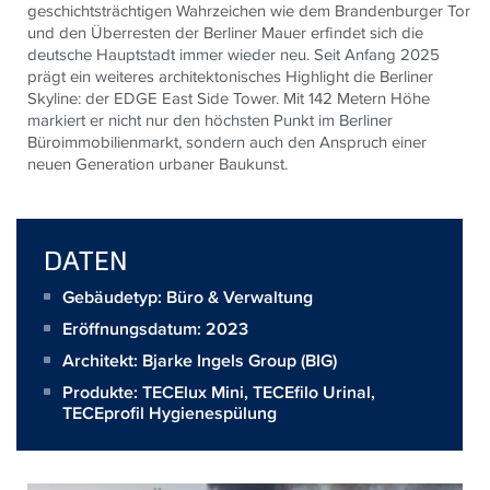
geschichtsträchtigen Wahrzeichen wie dem Brandenburger Tor
und den Überresten der Berliner Mauer erfindet sich die
deutsche Hauptstadt immer wieder neu. Seit Anfang 2025
prägt ein weiteres architektonisches Highlight die Berliner
Skyline: der EDGE East Side Tower. Mit 142 Metern Höhe
markiert er nicht nur den höchsten Punkt im Berliner
Büroimmobilienmarkt, sondern auch den Anspruch einer
neuen Generation urbaner Baukunst.
DATEN
Gebäudetyp: Büro & Verwaltung
Eröffnungsdatum: 2023
Architekt:
Bjarke Ingels Group (BIG)
Produkte:
TECElux Mini
,
TECEfilo Urinal
,
TECEprofil Hygienespülung