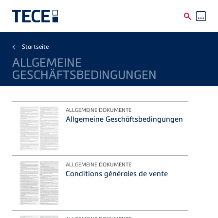
Direkt zum Inhalt
Breadcrumb
Startseite
ALLGEMEINE
GESCHÄFTSBEDINGUNGEN
ALLGEMEINE DOKUMENTE
Allgemeine Geschäftsbedingungen
ALLGEMEINE DOKUMENTE
Conditions générales de vente