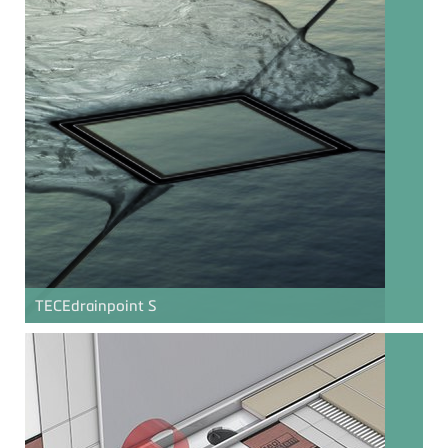
TECE
drainpoint S