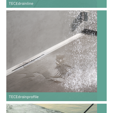
TECE
drainline
TECE
drainprofile