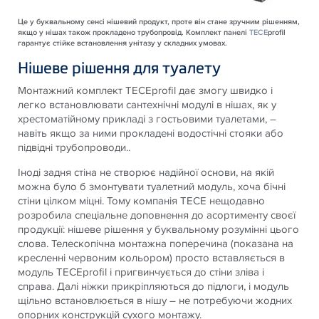
Це у буквальному сенсі нішевий продукт, проте він стане зручним рішенням,
якщо у нішах також прокладено трубопровід. Комплект панелі
TECE
profil
гарантує стійке встановлення унітазу у складних умовах.
Нішеве рішення для туалету
Монтажний комплект TECEprofil дає змогу швидко і
легко встановлювати сантехнічні модулі в нішах, як у
хрестоматійному прикладі з гостьовими туалетами, –
навіть якщо за ними прокладені водостічні стояки або
підвідні трубопроводи..
Іноді задня стіна не створює надійної основи, на якій
можна було б змонтувати туалетний модуль, хоча бічні
стіни цілком міцні. Тому компанія TECE нещодавно
розробила спеціальне доповнення до асортименту своєї
продукції: нішеве рішення у буквальному розумінні цього
слова. Телескопічна монтажна поперечина (показана на
кресленні червоним кольором) просто вставляється в
модуль TECEprofil і пригвинчується до стіни зліва і
справа. Далі ніжки прикріпляються до підлоги, і модуль
щільно встановлюється в нішу – не потребуючи жодних
опорних конструкцій сухого монтажу.