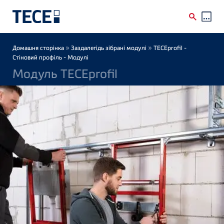
Skip to main content
Breadcrumb
»
»
Домашня сторінка
Заздалегідь зібрані модулі
TECEprofil -
Стіновий профіль - Moдулі
Модуль TECEprofil