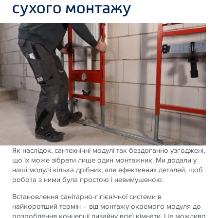
сухого монтажу
Як наслідок, сантехнічні модулі так бездоганно узгоджені,
що їх може зібрати лише один монтажник. Ми додали у
наші модулі кілька дрібних, але ефективних деталей, щоб
робота з ними була простою і невимушеною.
Встановлення санітарно-гігієнічної системи в
найкоротший термін – від монтажу окремого модуля до
розроблення концепції дизайну всієї кімнати. Це можливо