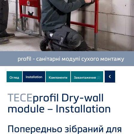
TECE
profil - санітарні модулі сухого монтажу
Subnavigation
‹
Installation
Огляд
Компоненти
Завантаження
(2)
of
current
TECE
profil Dry-wall
Product
module – Installation
Попередньо зібраний для