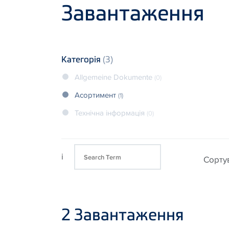
Product
Завантаження
Категорія
(3)
Allgemeine Dokumente
(0)
Асортимент
(1)
Технічна інформація
(0)
i
Cорту
2
Завантаження