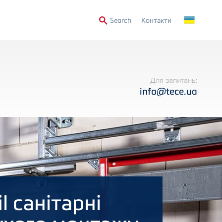
Secondary
Search
Контакти
Menu
Для запитань:
info@tece.ua
il санітарні