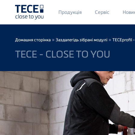
Main
Продукція
Сервіс
Нови
Menü
1
Skip to main content
Breadcrumb
»
»
Домашня сторінка
Заздалегідь зібрані модулі
TECEprofil 
TECE - CLOSE TO YOU