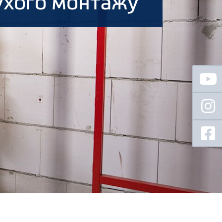
ухого монтажу
Floating
Sidebar