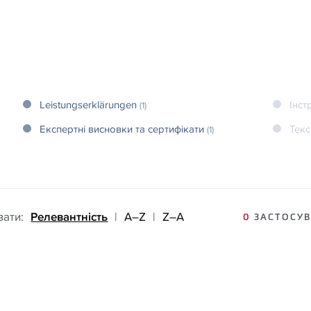
Leistungserklärungen
Інст
(1)
Експертні висновки та сертифікати
Текс
(1)
вати:
Релевантність
|
A–Z
|
Z–A
0
ЗАСТОСУВ