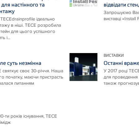
 для настінного та
відвідати сте
онтажу
Запрошуємо Вас 
виставці «Install
TECEdrainprofile ідеально
тажу в ніші. TECE розробила
ейн для цього успішного
ь і...
ВИСТАВКИ
ле суть незмінна
Останні враже
 святкує своє 30-річчя. Наша
У 2017 році ТЕСЕ
го початку, маючи пристрасть
для проведення а
авалася питанням
також прогнозув
0-ти років існування, ТЕСЕ
імідж