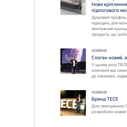
Нове кріплення
підлогового м
Душовий профіль 
підходить для мон
монтажний кроншт
продукту, що робит
НОВИНИ
Слоган новий, а
У цьому році ТЕСЕ
компанія від само
до інженерії, зад
НОВИНИ
Бренд ТЕСЕ
Для святкування 3
розробила новий 