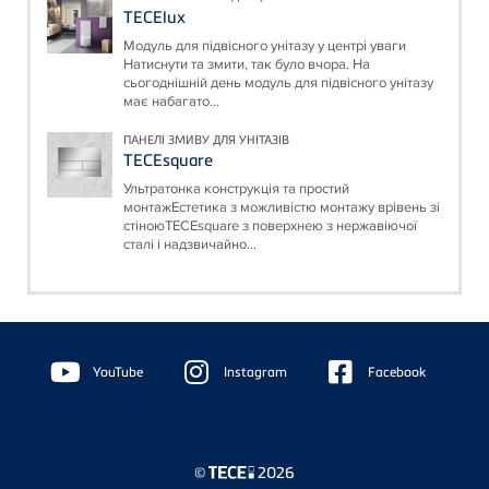
TECElux
Модуль для підвісного унітазу у центрі уваги
Натиснути та змити, так було вчора. На
сьогоднішній день модуль для підвісного унітазу
має набагато...
ПАНЕЛІ ЗМИВУ ДЛЯ УНІТАЗІВ
TECEsquare
Ультратонка конструкція та простий
монтажЕстетика з можливістю монтажу врівень зі
стіноюTECEsquare з поверхнею з нержавіючої
сталі і надзвичайно...
Floating
Sidebar
YouTube
Instagram
Facebook
©
2026