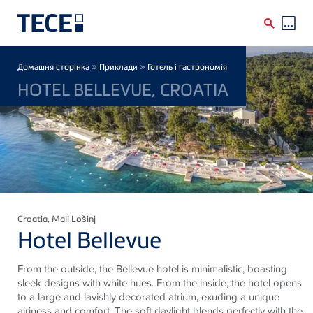
Skip to main content
Breadcrumb
»
»
Домашня сторінка
Приклади
Готель і гастрономія
HOTEL BELLEVUE, CROATIA
Croatia
, Mali Lošinj
Hotel Bellevue
From the outside, the Bellevue hotel is minimalistic, boasting
sleek designs with white hues. From the inside, the hotel opens
to a large and lavishly decorated atrium, exuding a unique
airiness and comfort. The soft daylight blends perfectly with the