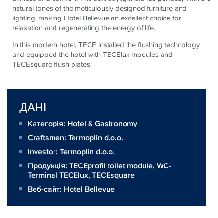
natural tones of the meticulously designed furniture and
lighting, making Hotel Bellevue an excellent choice for
relaxation and regenerating the energy of life.
In this modern hotel,
TECE
installed the flushing technology
and equipped the hotel with
TECE
lux modules and
TECE
square flush plates.
ДАНІ
Категорія: Hotel & Gastronomy
Craftsmen:
Termoplin d.o.o.
Investor:
Termoplin d.o.o.
Продукція:
TECEprofil toilet module
,
WC-
Terminal TECElux
,
TECEsquare
Веб-сайт:
Hotel Bellevue