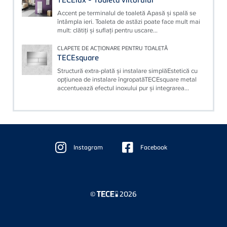
Accent pe terminalul de toaletă Apasă şi spală se
întâmpla ieri. Toaleta de astăzi poate face mult mai
mult: clătiţi şi suflaţi pentru uscare...
CLAPETE DE ACŢIONARE PENTRU TOALETĂ
TECEsquare
Structură extra-plată şi instalare simplăEstetică cu
opţiunea de instalare îngropatăTECEsquare metal
accentuează efectul inoxului pur şi integrarea...
Floating
Sidebar
Instagram
Facebook
©
2026