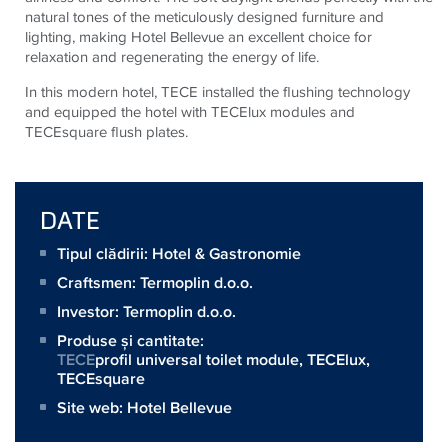
natural tones of the meticulously designed furniture and
lighting, making Hotel Bellevue an excellent choice for
relaxation and regenerating the energy of life.
In this modern hotel,
TECE
installed the flushing technology
and equipped the hotel with
TECE
lux modules and
TECE
square flush plates.
DATE
Tipul clădirii: Hotel & Gastronomie
Craftsmen:
Termoplin d.o.o.
Investor:
Termoplin d.o.o.
Produse și cantitate:
TECE
profil universal toilet module,
TECElux
,
TECEsquare
Site web:
Hotel Bellevue