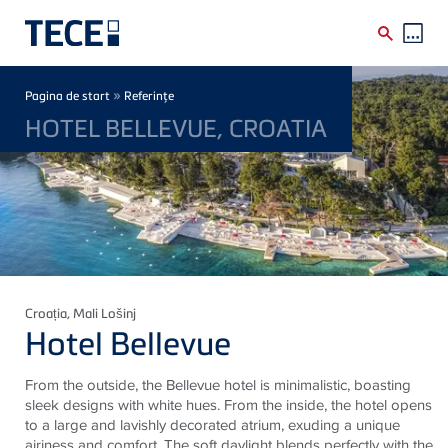
Skip to main content
Breadcrumb
»
Pagina de start
Referinţe
HOTEL BELLEVUE, CROATIA
Croația
, Mali Lošinj
Hotel Bellevue
From the outside, the Bellevue hotel is minimalistic, boasting
sleek designs with white hues. From the inside, the hotel opens
to a large and lavishly decorated atrium, exuding a unique
airiness and comfort. The soft daylight blends perfectly with the