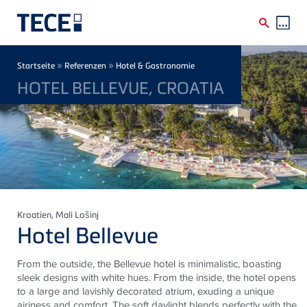
Direkt zum Inhalt
Breadcrumb
»
»
Startseite
Referenzen
Hotel & Gastronomie
HOTEL BELLEVUE, CROATIA
Kroatien
, Mali Lošinj
Hotel Bellevue
From the outside, the Bellevue hotel is minimalistic, boasting
sleek designs with white hues. From the inside, the hotel opens
to a large and lavishly decorated atrium, exuding a unique
airiness and comfort. The soft daylight blends perfectly with the