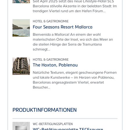
Seit April 2025 setzt das neue Lifestyle-Hotel SLS
Barcelona stilvolle Akzente in der belebten Stadt: Im
trendigen Viertel rund um den Hafen Fórum...
HOTEL & GASTRONOMIE
Four Seasons Resort Mallorca
Bienvenido a Mallorca! An einem der wohl
malerischsten Orte der Insel, wo sich das Meer an
die steilen Hänge der Serra de Tramuntana
schmiegt...
HOTEL & GASTRONOMIE
The Hoxton, Poblenou
Natürliche Texturen, elegant geschwungene Formen
und lokale Kunstwerke – im Herzen von Poblenou,
Barcelonas angesagtestem Viertel, erwartet
Besucher...
PRODUKTINFORMATIONEN
WC-BETÄTIGUNGSPLATTEN
WC-Betätigungsplatte TECEsquare