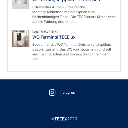
Extraflacher Aufbau und einfache
MontageÄsthetisch mit der Option zum
flächenbündigen EinbauDie TECEsquare Metall setzt
auf die Wirkung des reinen...
SANITÄRSYSTEME
WC-Terminal TECElux
Spot an für das WC-Terminal Drücken und spülen,
das war gestern. Das WC von heute kann und soll
viel mehr: duschen und föhnen, die Luft reinigen
und...
Floating
Sidebar
Instagram
©
2026