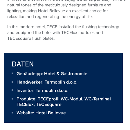
natural tones of the meticulously designed furniture and
lighting, making Hotel Bellevue an excellent choice for
relaxation and regenerating the energy of life.
In this modern hotel,
TECE
installed the flushing technology
and equipped the hotel with
TECE
lux modules and
TECE
square flush plates.
DATEN
Gebäudetyp: Hotel & Gastronomie
Handwerker:
Termoplin d.o.o.
Investor:
Termoplin d.o.o.
Produkte:
TECEprofil WC-Modul
,
WC-Terminal
TECElux
,
TECEsquare
Website:
Hotel Bellevue