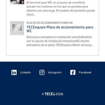
El terminal para WC en el punto de miraAtrás
quedan los inodoros en los que se pulsaba para
obtener una descarga. El inodoro del presente puede
hacer...
PLACAS DE ACCIONAMIENTO PARA WC
TECEsquare Placa de accionamiento para
WC
Estructura extraplana e instalación sencillaEstética
con la opción de instalación empotradaEl diseño
extraplano de la placa TECEsquare Metal refuerza...
Floating
Sidebar
LinkedIn
Instagram
Facebook
©
2026