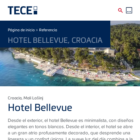
Skip to main content
Breadcrumb
»
Página de inicio
Referencia
HOTEL BELLEVUE, CROACIA
Croacia
, Mali Lošinj
Hotel Bellevue
Desde el exterior, el hotel Bellevue es minimalista, con diseños
elegantes en tonos blancos. Desde el interior, el hotel se abre
a un gran atrio profusamente decorado, que desprende una
ligereza y un confort únicos. La suave luz del día combina a la