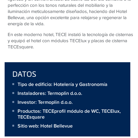
perfección con los tonos naturales del mobiliario y la
iluminación meticulosamente diseñados, haciendo del Hotel
Bellevue, una opción excelente para relajarse y regenerar la
energía de la vida.
En este moderno hotel,
TECE
instaló la tecnología de cisternas
y equipó el hotel con módulos
TECE
lux y placas de cisterna
TECE
square.
DATOS
Tipo de edificio: Hotelería y Gastronomía
Instaladores:
Termoplin d.o.o.
Investor:
Termoplin d.o.o.
Productos:
TECEprofil módulo de WC
,
TECElux
,
TECEsquare
Sitio web:
Hotel Bellevue