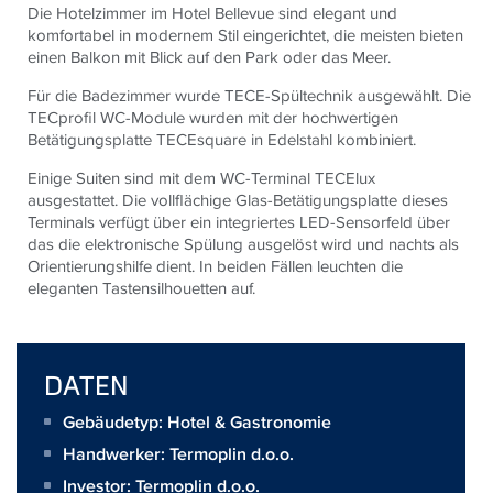
Die Hotelzimmer im Hotel Bellevue sind elegant und
komfortabel in modernem Stil eingerichtet, die meisten bieten
einen Balkon mit Blick auf den Park oder das Meer.
Für die Badezimmer wurde
TECE
-Spültechnik ausgewählt. Die
TECprofil WC-Module wurden mit der hochwertigen
Betätigungsplatte
TECE
square in Edelstahl kombiniert.
Einige Suiten sind mit dem WC-Terminal
TECE
lux
ausgestattet.
Die vollflächige Glas-Betätigungsplatte dieses
Terminals verfügt über ein integriertes LED-Sensorfeld über
das die elektronische Spülung ausgelöst wird und nachts als
Orientierungshilfe dient. In beiden Fällen leuchten die
eleganten Tastensilhouetten auf.
DATEN
Gebäudetyp: Hotel & Gastronomie
Handwerker:
Termoplin d.o.o.
Investor:
Termoplin d.o.o.