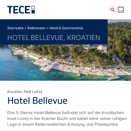
Direkt zum Inhalt
Breadcrumb
»
»
Startseite
Referenzen
Hotel & Gastronomie
HOTEL BELLEVUE, KROATIEN
Kroatien
, Mali Lošinj
Hotel Bellevue
Das 5-Sterne Hotel Bellevue befindet sich auf der kroatischen
Insel Losinj in der Kvarner Bucht und bietet dank seiner ruhigen
Lage in einem Kiefernwäldchen Erholung und Privatsphäre.