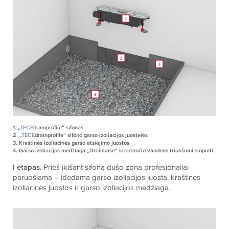
1. „
TECE
drainprofile“ sifonas
2. „
TECE
drainprofile“ sifono garso izoliacijos juostelės
3. Kraštinės izoliacinės garso atsiejimo juostos​​​​​​
4. Garso izoliacijos medžiaga „Drainbase“ krentančio vandens triukšmui slopinti
I etapas
. Prieš įkišant sifoną dušo zona profesionaliai
paruošiama – įdedama garso izoliacijos juosta, kraštinės
izoliacinės juostos ir garso izoliacijos medžiaga.