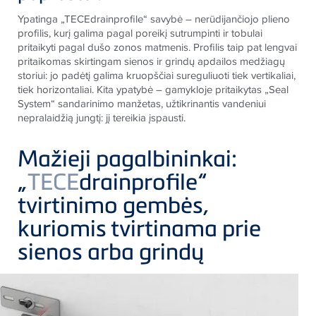
Ypatinga „TECEdrainprofile“ savybė – nerūdijančiojo plieno
profilis, kurį galima pagal poreikį sutrumpinti ir tobulai
pritaikyti pagal dušo zonos matmenis. Profilis taip pat lengvai
pritaikomas skirtingam sienos ir grindų apdailos medžiagų
storiui: jo padėtį galima kruopščiai sureguliuoti tiek vertikaliai,
tiek horizontaliai. Kita ypatybė – gamykloje pritaikytas „Seal
System“ sandarinimo manžetas, užtikrinantis vandeniui
nepralaidžią jungtį: jį tereikia įspausti.
Mažieji pagalbininkai:
„
TECE
drainprofile“
tvirtinimo gembės,
kuriomis tvirtinama prie
sienos arba grindų