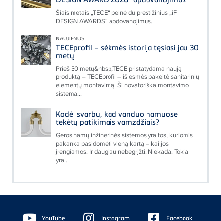
Šiais metais „TECE“ pelnė du prestižinius „iF
DESIGN AWARDS“ apdovanojimus.
NAUJIENOS
TECEprofil – sėkmės istorija tęsiasi jau 30
metų
Prieš 30 metų&nbsp;TECE pristatydama naują
produktą – TECEprofil – iš esmės pakeitė sanitarinių
elementų montavimą. Ši novatoriška montavimo
sistema...
Kodėl svarbu, kad vanduo namuose
tekėtų patikimais vamzdžiais?
Geros namų inžinerinės sistemos yra tos, kuriomis
pakanka pasidomėti vieną kartą – kai jos
įrengiamos. Ir daugiau nebegrįžti. Niekada. Tokia
yra...
Floating
Sidebar
YouTube
Instagram
Facebook