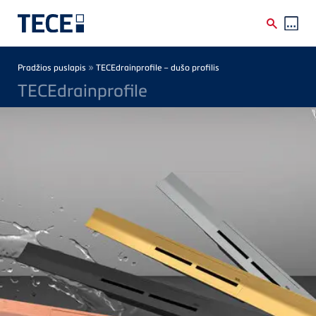
Skip to main content
Breadcrumb
»
Pradžios puslapis
TECEdrainprofile – dušo profilis
TECEdrainprofile