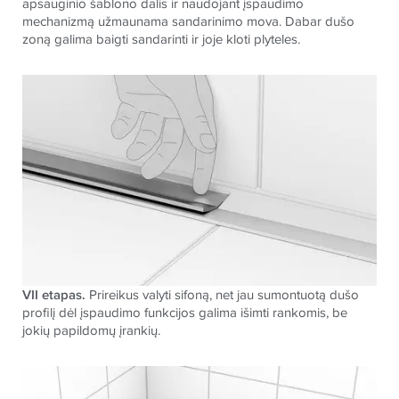
apsauginio šablono dalis ir naudojant įspaudimo
mechanizmą užmaunama sandarinimo mova. Dabar dušo
zoną galima baigti sandarinti ir joje kloti plyteles.
VII etapas.
Prireikus valyti sifoną, net jau sumontuotą dušo
profilį dėl įspaudimo funkcijos galima išimti rankomis, be
jokių papildomų įrankių.