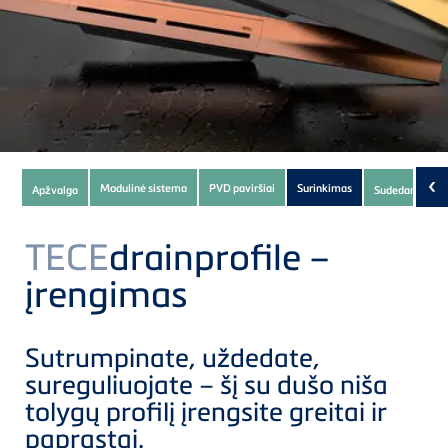
Subnavigation
‹
Modulinė sistema
PVD paviršiai
Surinkimas
Apžvalga
Sudedamosios 
of
current
TECE
drainprofile –
Product
įrengimas
Sutrumpinate, uždedate,
sureguliuojate – šį su dušo niša
tolygų profilį įrengsite greitai ir
paprastai.