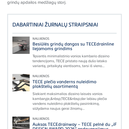
grindų apdailos medžiagų storį.
DABARTINIAI ŽURNALŲ STRAIPSNIAI
NAUJIENOS
Besiūlės grindų dangos su TECEdrainline
liejamoms grindims
Tęsiantis minimalistinio vonios kambario dizaino
tendencijoms, TECE pristato naują dušo latako
variantą, pritaikytą vientisoms, tarsi iš vieno...
NAUJIENOS
TECE plečia vanderns nuleidimo
plokštelių asortimentą
Siekiant maksimalios dizaino laisvės vonios
kambaryje,&nbsp;TECE&nbsp;dar labiau plečia
vandens nuleidimo plokštelių pasirinkimą,
siūlydama naujus gerai žinomų...
NAUJIENOS
Auksas TECEdrainway – TECE pelnė du „iF
DESIGN AWARD 2026“ apdovanojimus