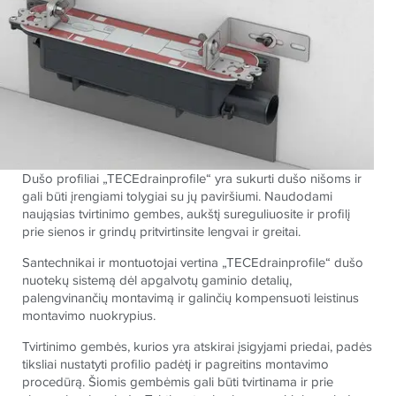
Dušo profiliai „TECEdrainprofile“ yra sukurti dušo nišoms ir
gali būti įrengiami tolygiai su jų paviršiumi. Naudodami
naująsias tvirtinimo gembes, aukštį sureguliuosite ir profilį
prie sienos ir grindų pritvirtinsite lengvai ir greitai.
Santechnikai ir montuotojai vertina „TECEdrainprofile“ dušo
nuotekų sistemą dėl apgalvotų gaminio detalių,
palengvinančių montavimą ir galinčių kompensuoti leistinus
montavimo nuokrypius.
Tvirtinimo gembės, kurios yra atskirai įsigyjami priedai, padės
tiksliai nustatyti profilio padėtį ir pagreitins montavimo
procedūrą. Šiomis gembėmis gali būti tvirtinama ir prie