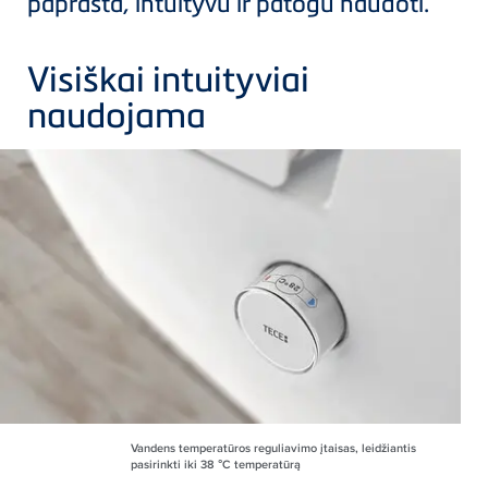
paprasta, intuityvu ir patogu naudoti.
Visiškai intuityviai
naudojama
Vandens temperatūros reguliavimo įtaisas, leidžiantis
pasirinkti iki 38 °C temperatūrą