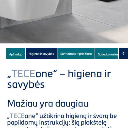
Subnavigation
‹
Higiena ir savybės
Surinkimas ir priežiūra
Apžvalga
Sudedamosios dalys
of
current
„
TECE
one“ – higiena ir
Product
savybės
Mažiau yra daugiau
„
TECE
one“ užtikrina higieną ir švarą be
papildomų instrukcijų: šią plokštelę