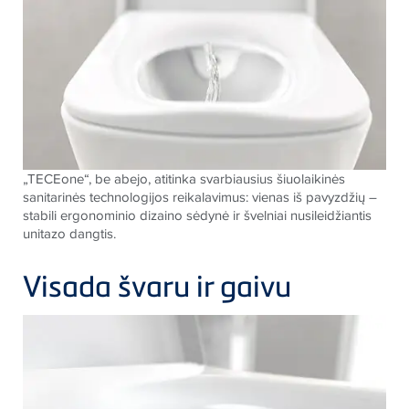
„
TECE
one“, be abejo, atitinka svarbiausius šiuolaikinės
sanitarinės technologijos reikalavimus: vienas iš pavyzdžių –
stabili ergonominio dizaino sėdynė ir švelniai nusileidžiantis
unitazo dangtis.
Visada švaru ir gaivu