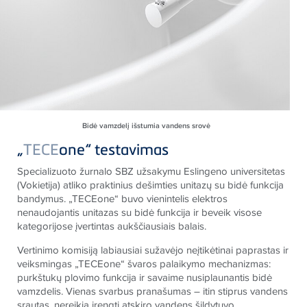
Bidė vamzdelį išstumia vandens srovė
„
TECE
one“ testavimas
Specializuoto žurnalo SBZ užsakymu Eslingeno universitetas
(Vokietija) atliko praktinius dešimties unitazų su bidė funkcija
bandymus. „TECEone“ buvo vienintelis elektros
nenaudojantis unitazas su bidė funkcija ir beveik visose
kategorijose įvertintas aukščiausiais balais.
Vertinimo komisiją labiausiai sužavėjo neįtikėtinai paprastas ir
veiksmingas „TECEone“ švaros palaikymo mechanizmas:
purkštukų plovimo funkcija ir savaime nusiplaunantis bidė
vamzdelis. Vienas svarbus pranašumas – itin stiprus vandens
srautas, nereikia įrengti atskiro vandens šildytuvo.