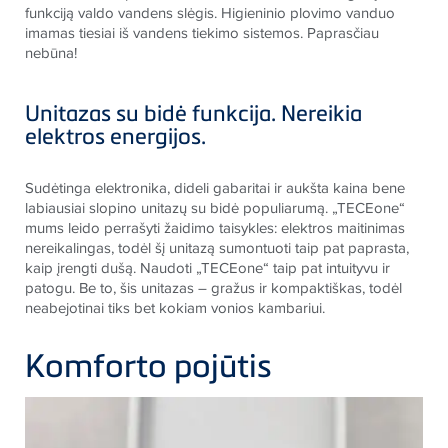
funkciją valdo vandens slėgis. Higieninio plovimo vanduo
imamas tiesiai iš vandens tiekimo sistemos. Paprasčiau
nebūna!
Unitazas su bidė funkcija. Nereikia
elektros energijos.
Sudėtinga elektronika, dideli gabaritai ir aukšta kaina bene
labiausiai slopino unitazų su bidė populiarumą. „TECEone“
mums leido perrašyti žaidimo taisykles: elektros maitinimas
nereikalingas, todėl šį unitazą sumontuoti taip pat paprasta,
kaip įrengti dušą. Naudoti „TECEone“ taip pat intuityvu ir
patogu. Be to, šis unitazas – gražus ir kompaktiškas, todėl
neabejotinai tiks bet kokiam vonios kambariui.
Komforto pojūtis