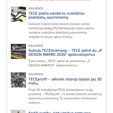
NAUJIENOS
TECE plečia vanderns nuleidimo
plokštelių asortimentą
Siekiant maksimalios dizaino laisvės vonios
kambaryje,&nbsp;TECE&nbsp;dar labiau plečia
vandens nuleidimo plokštelių pasirinkimą,
siūlydama naujus gerai žinomų...
NAUJIENOS
Auksas TECEdrainway – TECE pelnė du „iF
DESIGN AWARD 2026“ apdovanojimus
Šiais metais „TECE“ pelnė du prestižinius „iF
DESIGN AWARDS“ apdovanojimus.
NAUJIENOS
TECEprofil – sėkmės istorija tęsiasi jau 30
metų
Prieš 30 metų&nbsp;TECE pristatydama naują
produktą – TECEprofil – iš esmės pakeitė sanitarinių
elementų montavimą. Ši novatoriška montavimo
sistema...
Kodėl svarbu, kad vanduo namuose