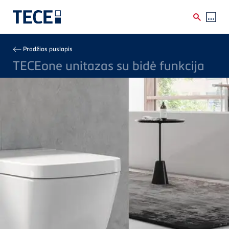
Skip to main content
Breadcrumb
Pradžios puslapis
TECEone unitazas su bidė funkcija