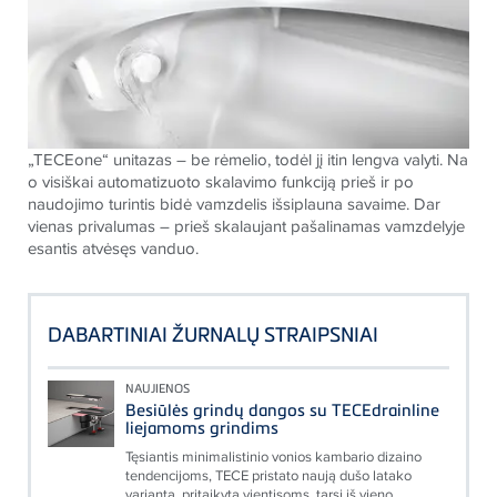
„
TECE
one“ unitazas – be rėmelio, todėl jį itin lengva valyti. Na
o visiškai automatizuoto skalavimo funkciją prieš ir po
naudojimo turintis bidė vamzdelis išsiplauna savaime. Dar
vienas privalumas – prieš skalaujant pašalinamas vamzdelyje
esantis atvėsęs vanduo.
DABARTINIAI ŽURNALŲ STRAIPSNIAI
NAUJIENOS
Besiūlės grindų dangos su TECEdrainline
liejamoms grindims
Tęsiantis minimalistinio vonios kambario dizaino
tendencijoms, TECE pristato naują dušo latako
variantą, pritaikytą vientisoms, tarsi iš vieno...