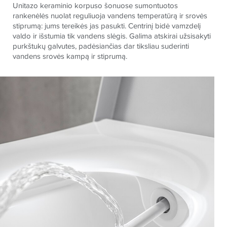
Unitazo keraminio korpuso šonuose sumontuotos
rankenėlės nuolat reguliuoja vandens temperatūrą ir srovės
stiprumą: jums tereikės jas pasukti. Centrinį bidė vamzdelį
valdo ir išstumia tik vandens slėgis. Galima atskirai užsisakyti
purkštukų galvutes, padėsiančias dar tiksliau suderinti
vandens srovės kampą ir stiprumą.