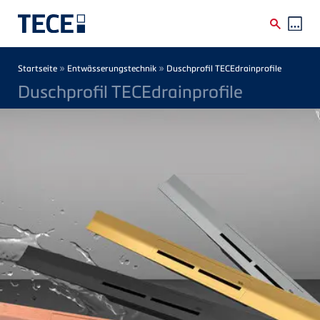
Direkt zum Inhalt
Breadcrumb
»
»
Startseite
Entwässerungstechnik
Duschprofil TECEdrainprofile
Duschprofil TECEdrainprofile