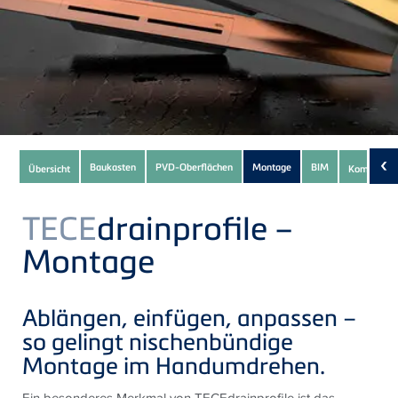
Subnavigation
‹
Baukasten
PVD-Oberflächen
Montage
BIM
Übersicht
Komponen
of
current
TECE
drainprofile –
Product
Montage
Ablängen, einfügen, anpassen –
so gelingt nischenbündige
Montage im Handumdrehen.
Ein besonderes Merkmal von TECEdrainprofile ist das