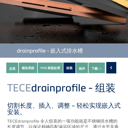
TECE
drainprofile - 嵌入式排水槽
Subnavigation
‹
模块系统
PVD 表面处理
组装
总览
组件
下载
(9)
of
current
TECE
drainprofile - 组装
Product
切割长度、插入、调整 – 轻松实现嵌入式
安装。
TECEdrainprofile 令人惊喜的一项功能就是不锈钢排水槽的
长度调节，以保证精确匹配淋浴区域的尺寸。通过水平及垂