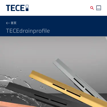
Skip to main content
Breadcrumb
首页
TECEdrainprofile