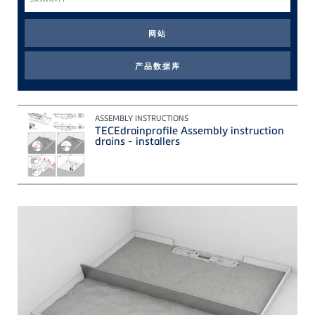
索
条
件
ASSEMBLY INSTRUCTIONS
TECEdrainprofile Assembly instruction
drains - installers