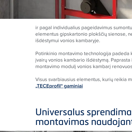
ir pagal individualius pageidavimus sumontuos
elementus gipskartonio plokščių sienose, nes
išdėstymui vonios kambaryje.
Potinkinio montavimo technologija padeda kur
įvairų vonios kambario išdėstymą. Paprasta
montavimo modulį vonios kambarį renovuosit
Visus svarbiausius elementus, kurių reikia m
„TECEprofil“ gaminiai
Universalus sprendimas
montavimas naudojant