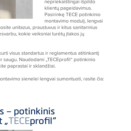
nepriekaištingai išpildo
klientų pageidavimus.
Pasirinkę
TECE
potinkinio
montavimo modulį, lengvai
ite unitazus, praustuvus ir kitus sanitarinius
varbu, kokie veiksniai turėtų įtakos jų
ti visus standartus ir reglamentus atitinkantį
 ir saugu. Naudodami „
TECE
profil“ potinkinio
e paprastai ir sklandžiai.
ontavimo sienelei lengvai sumontuoti, rasite čia:
 – potinkinis
 „
TECE
profil“