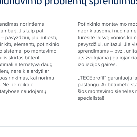
planavimo problemų sprendimas
rendimas norintiems
Potinkinio montavimo mod
ambarį. Jis taip pat
nepriklausomai nuo name j
 – pavyzdžiui, jau nutiestų
turėsite laisvę vonios kam
 ir kitų elementų potinkinio
pavyzdžiui, unitazui. Jie v
imo sistema, po montavimo
sprendimams – pvz., unita
is skirtas būtent
atsižvelgiama į galiojanči
ptimali alternatyva daug
izoliacijos gaires.
ienų nereikia ardyti ar
 pasirinkimas, kai norima
„
TECE
profil“ garantuoja
ų. Ne be reikalo
pastangų. Ar būtumėte sta
i statybose naudojamų
šios montavimo sienelės n
specialistai!