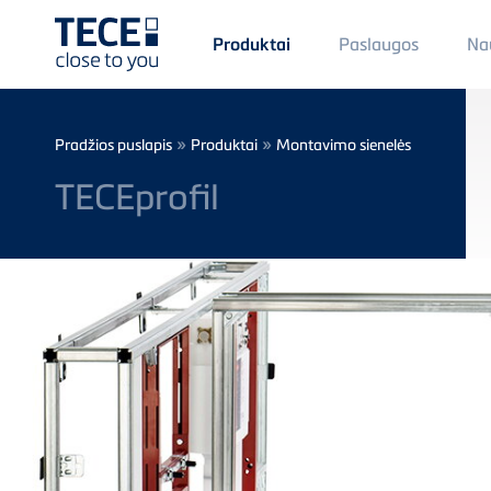
Main
Paslaugos
Na
Produktai
Menü
1
Skip to main content
Breadcrumb
»
»
Pradžios puslapis
Produktai
Montavimo sienelės
TECEprofil