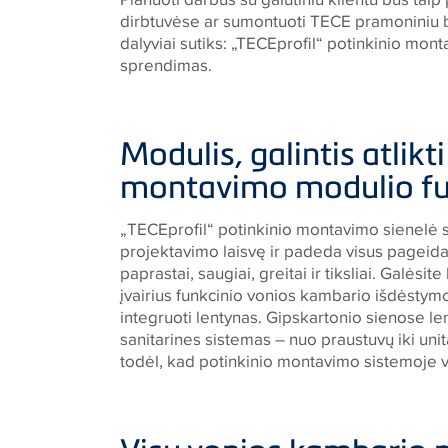
dirbtuvėse ar sumontuoti
TECE
pramoniniu b
dalyviai sutiks: „
TECE
profil“ potinkinio mon
sprendimas.
Modulis, galintis atlikt
montavimo modulio fu
„
TECE
profil“ potinkinio montavimo sienelė s
projektavimo laisvę ir padeda visus pageida
paprastai, saugiai, greitai ir tiksliai. Galėsit
įvairius funkcinio vonios kambario išdėstym
integruoti lentynas. Gipskartonio sienose l
sanitarines sistemas – nuo praustuvų iki un
todėl, kad potinkinio montavimo sistemoje vi