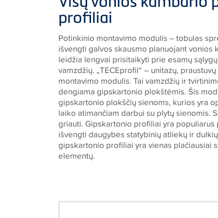
Visų vonios kambario 
profiliai
Potinkinio montavimo modulis – tobulas sp
išvengti galvos skausmo planuojant vonios k
leidžia lengvai prisitaikyti prie esamų sąlygų
vamzdžių. „
TECE
profil“ – unitazų, praustuvų
montavimo modulis. Tai vamzdžių ir tvirtin
dengiama gipskartonio plokštėmis. Šis modul
gipskartonio plokščių sienoms, kurios yra o
laiko atimančiam darbui su plytų sienomis. S
griauti. Gipskartonio profiliai yra populiarus
išvengti daugybės statybinių atliekų ir dulki
gipskartonio profiliai yra vienas plačiausia
elementų.