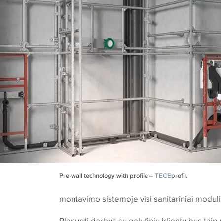
Pre-wall technology with profile –
TECE
profil.
montavimo sistemoje visi sanitariniai modulia
Planuoti darbus su galutiniu klientu bus taip