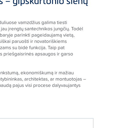
 – gipskartonio sienų
uliuose vamzdžius galima tiesti
au įrengtų santechnikos jungčių. Todėl
baryje parinkti pageidaujamą vietą,
isiškai paruošti ir novatoriškiems
zams su bidė funkcija. Taip pat
as priešgaisrinės apsaugos ir garso
 lankstumą, ekonomiškumą ir mažiau
tybininkas, architektas, ar montuotojas –
audą pajus visi procese dalyvaujantys