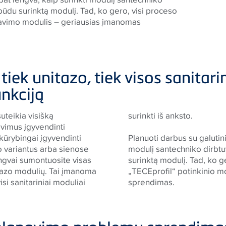
ūdu surinktą modulį. Tad, ko gero, visi proceso
tavimo modulis – geriausias įmanomas
i tiek unitazo, tiek visos sanita
nkciją
uteikia visišką
surinkti iš anksto.
vimus įgyvendinti
e kūrybingai įgyvendinti
Planuoti darbus su galutini
o variantus arba sienose
modulį santechniko dirbt
engvai sumontuosite visas
surinktą modulį. Tad, ko ge
itazo modulių. Tai įmanoma
„
TECE
profil“ potinkinio
si sanitariniai moduliai
sprendimas.