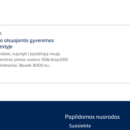
S
a alsuojantis gyvenimas
estyje
astatai, sujungti į įspūdingą naują
bendras plotas sudaro 50&nbsp;000
šimtmečiai. Beveik 8000 kv...
Papildomos nuorodos
Susisiekite