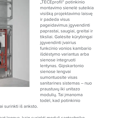
„
TECE
profil“ potinkinio
montavimo sienelė suteikia
visišką projektavimo laisvę
ir padeda visus
pageidavimus įgyvendinti
paprastai, saugiai, greitai ir
tiksliai. Galėsite kūrybingai
įgyvendinti įvairius
funkcinio vonios kambario
išdėstymo variantus arba
sienose integruoti
lentynas. Gipskartonio
sienose lengvai
sumontuosite visas
sanitarines sistemas – nuo
praustuvų iki unitazo
modulių. Tai įmanoma
todėl, kad potinkinio
i surinkti iš anksto.
 pat lengva, kaip surinkti modulį santechniko