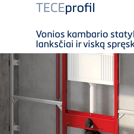
Product
TECE
profil
Vonios kambario staty
lanksčiai ir viską spręs