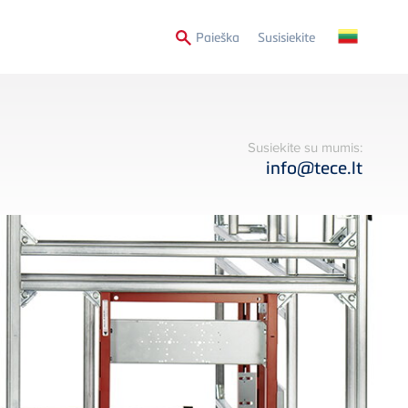
Secondary
Paieška
Susisiekite
Menu
Susiekite su mumis:
info@tece.lt