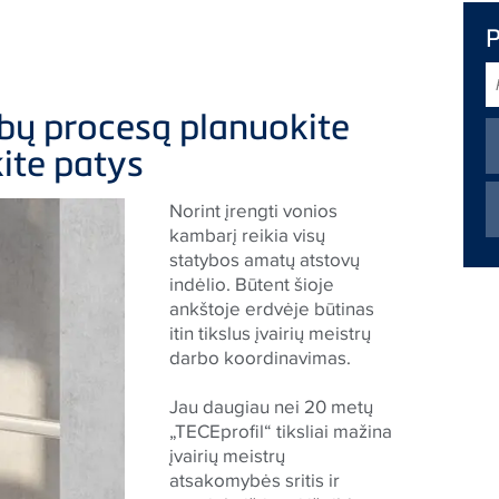
P
bų procesą planuokite
kite patys
Norint įrengti vonios
kambarį reikia visų
statybos amatų atstovų
indėlio. Būtent šioje
ankštoje erdvėje būtinas
itin tikslus įvairių meistrų
darbo koordinavimas.
Jau daugiau nei 20 metų
„
TECE
profil“ tiksliai mažina
įvairių meistrų
atsakomybės sritis ir