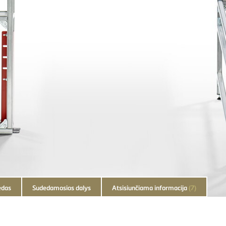
edas
Sudedamosios dalys
Atsisiunčiama informacija
(7)