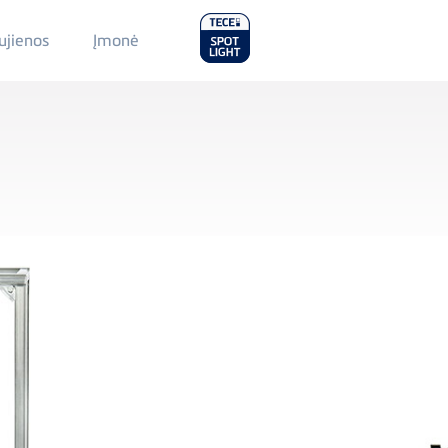
Main
ujienos
Įmonė
Menu
2