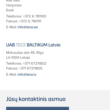
Rae vald
Harjumaa
Eesti
Telefonas:
+372 6 781100
Faksas:
+372 6 780111
E-Mail:
info@tece.ee
UAB
TECE
BALTIKUM Latvia
Mūkusalas iela 49, Rīga
LV-1004 Latvija
Telefonas:
+371 67211802
Faksas:
+371 67211805
E-Mail:
info@tece.lv
Jūsų kontaktinis asmuo