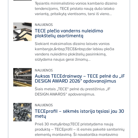
Tęsiantis minimalistinio vonios kambario dizaino
tendencijoms, TECE pristato naują dušo latako
variantą, pritaikytą vientisoms, tarsi iš vieno...
NAUJIENOS
TECE plečia vanderns nuleidimo
plokštelių asortimentą
Siekiant maksimalios dizaino laisvės vonios
kambaryje,&nbsp;TECE&nbsp;dar labiau plečia
vandens nuleidimo plokštelių pasirinkimą,
siūlydama naujus gerai žinomų...
NAUJIENOS
Auksas TECEdrainway – TECE pelnė du „iF
DESIGN AWARD 2026“ apdovanojimus
Šiais metais „TECE“ pelnė du prestižinius „iF
DESIGN AWARDS“ apdovanojimus.
NAUJIENOS
TECEprofil – sėkmės istorija tęsiasi jau 30
metų
Prieš 30 metų&nbsp;TECE pristatydama naują
produktą – TECEprofil – iš esmės pakeitė sanitarinių
elementų montavimą. Ši novatoriška montavimo