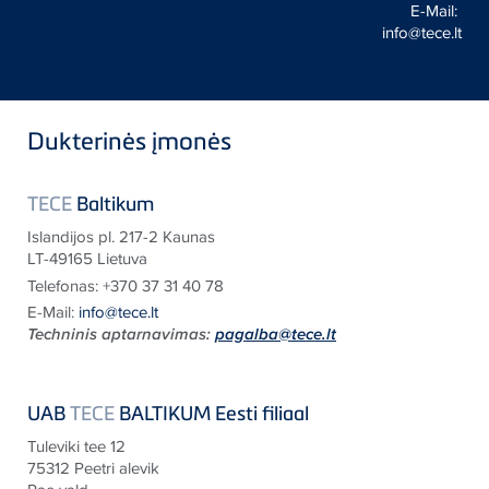
E-Mail:
info@tece.lt
Dukterinės įmonės
TECE
Baltikum
Islandijos pl. 217-2 Kaunas
LT-49165 Lietuva
Telefonas:
+370 37 31 40 78
E-Mail:
info@tece.lt
Techninis aptarnavimas:
pagalba
@tece.lt
UAB
TECE
BALTIKUM Eesti filiaal
Tuleviki tee
12
75312 Peetri alevik