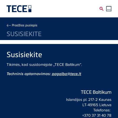
Skip to main content
Breadcrumb
Pradžios puslapis
SUSISIEKITE
Susisiekite
Tikimės, kad susidomėjote „
TECE
Baltikum“.
Techninis aptarnavimas:
pagalba
@tece.lt
TECE
Baltikum
Islandijos pl. 217-2 Kaunas
LT-49165 Lietuva
Telefonas:
+370 37 31 40 78