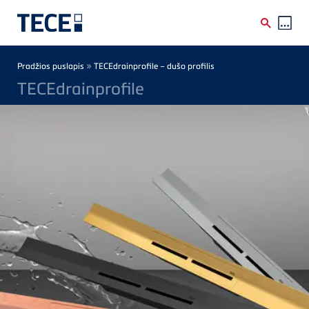
Skip to main content
Breadcrumb
»
Pradžios puslapis
TECEdrainprofile – dušo profilis
TECEdrainprofile