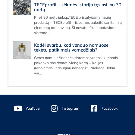
TECEprofil – sėkmės istorija tęsiasi jau 30
metų
Prieš 30 metų&nbsp;TECE pristatydama naują
produktą – TECEprofil – iš esmės pakeitė sanitarinių
elementų montavimą. Ši novatoriška montavimo
sistema...
Kodėl svarbu, kad vanduo namuose
tekėtų patikimais vamzdžiais?
Geros namų inžinerinės sistemos yra tos, kuriomis
pakanka pasidomėti vieną kartą – kai jos
įrengiamos. Ir daugiau nebegrįžti. Niekada. Tokia
yra...
Floating
Sidebar
YouTube
Instagram
Facebook