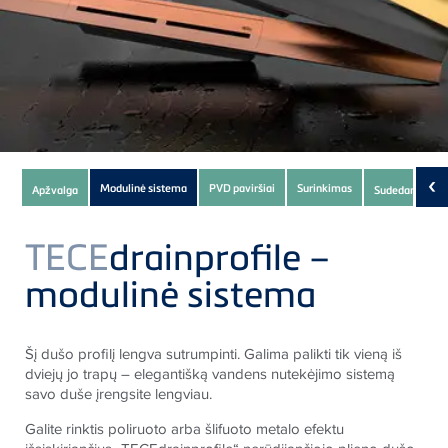
Subnavigation
‹
Modulinė sistema
PVD paviršiai
Surinkimas
Apžvalga
Sudedamosios 
of
current
TECE
drainprofile –
Product
modulinė sistema
Šį dušo profilį lengva sutrumpinti. Galima palikti tik vieną iš
dviejų jo trapų – elegantišką vandens nutekėjimo sistemą
savo duše įrengsite lengviau.
Galite rinktis poliruoto arba šlifuoto metalo efektu