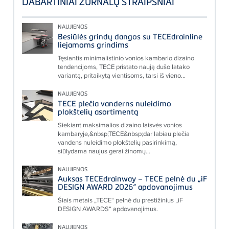
DABARTINIAI ŽURNALŲ STRAIPSNIAI
NAUJIENOS
Besiūlės grindų dangos su TECEdrainline
liejamoms grindims
Tęsiantis minimalistinio vonios kambario dizaino
tendencijoms, TECE pristato naują dušo latako
variantą, pritaikytą vientisoms, tarsi iš vieno...
NAUJIENOS
TECE plečia vanderns nuleidimo
plokštelių asortimentą
Siekiant maksimalios dizaino laisvės vonios
kambaryje,&nbsp;TECE&nbsp;dar labiau plečia
vandens nuleidimo plokštelių pasirinkimą,
siūlydama naujus gerai žinomų...
NAUJIENOS
Auksas TECEdrainway – TECE pelnė du „iF
DESIGN AWARD 2026“ apdovanojimus
Šiais metais „TECE“ pelnė du prestižinius „iF
DESIGN AWARDS“ apdovanojimus.
NAUJIENOS