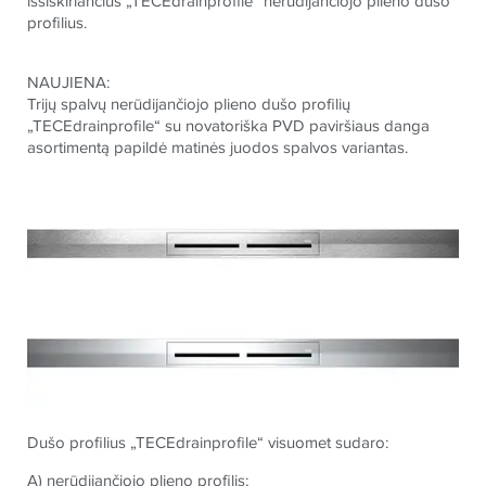
išsiskiriančius „TECEdrainprofile“ nerūdijančiojo plieno dušo
profilius.
NAUJIENA:
Trijų spalvų nerūdijančiojo plieno dušo profilių
„TECEdrainprofile“ su novatoriška PVD paviršiaus danga
asortimentą papildė matinės juodos spalvos variantas.
Dušo profilius „TECEdrainprofile“ visuomet sudaro:
A) nerūdijančiojo plieno profilis;