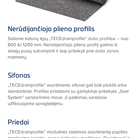
Nerūdijančiojo plieno profilis
Siūlome keturių ilgių „TECEdrainprofile“ dušo profilius – nuo
800 iki 1200 mm. Nerūdijančiojo plieno profilį galima iš
abiejų pusių sutrumpinti ir taip pritaikyti prie dušo zonos
matmenų.
Sifonas
„TECEdrainprofile“ asortimento sifonai gali būti plokšti arba
standartiniai. Profiliai pristatomi su gamykloje pritaikyta „Seal
System“ sandarinimo mova. Ji patikimai, sandariai
užfiksuojama spragtelėjimu.
Priedai
„TECEdrainprofile“ modulinės sistemos asortimentą papildo
montavimo kojelės, garso izoliacijos medžiaga „Drainbase“ ir