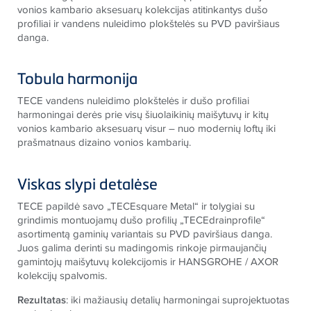
vonios kambario aksesuarų kolekcijas atitinkantys dušo
profiliai ir vandens nuleidimo plokštelės su PVD paviršiaus
danga.
Tobula harmonija
TECE vandens nuleidimo plokštelės ir dušo profiliai
harmoningai derės prie visų šiuolaikinių maišytuvų ir kitų
vonios kambario aksesuarų visur – nuo modernių loftų iki
prašmatnaus dizaino vonios kambarių.
Viskas slypi detalėse
TECE papildė savo „TECEsquare Metal“ ir tolygiai su
grindimis montuojamų dušo profilių „TECEdrainprofile“
asortimentą gaminių variantais su PVD paviršiaus danga.
Juos galima derinti su madingomis rinkoje pirmaujančių
gamintojų maišytuvų kolekcijomis ir HANSGROHE / AXOR
kolekcijų spalvomis.
Rezultatas
: iki mažiausių detalių harmoningai suprojektuotas