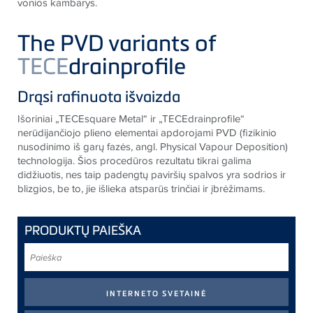
vonios kambarys.
The PVD variants of
TECE
drainprofile
Drąsi rafinuota išvaizda
Išoriniai „TECEsquare Metal“ ir „TECEdrainprofile“
nerūdijančiojo plieno elementai apdorojami PVD (fizikinio
nusodinimo iš garų fazės, angl. Physical Vapour Deposition)
technologija. Šios procedūros rezultatu tikrai galima
didžiuotis, nes taip padengtų paviršių spalvos yra sodrios ir
blizgios, be to, jie išlieka atsparūs trinčiai ir įbrėžimams.
PRODUKTŲ PAIEŠKA
Paieška