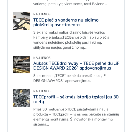
variantą, pritaikytą vientisoms, tarsi iš vieno...
NAUJIENOS
TECE plečia vanderns nuleidimo
plokštelių asortimentą
Siekiant maksimalios dizaino laisvės vonios
kambaryje,&nbsp;TECE&nbsp;dar labiau plečia
vandens nuleidimo plokštelių pasirinkimą,
siūlydama naujus gerai žinomų...
NAUJIENOS
Auksas TECEdrainway – TECE pelnė du „iF
DESIGN AWARD 2026“ apdovanojimus
Šiais metais „TECE“ pelnė du prestižinius „iF
DESIGN AWARDS“ apdovanojimus.
NAUJIENOS
TECEprofil – sėkmės istorija tęsiasi jau 30
metų
Prieš 30 metų&nbsp;TECE pristatydama naują
produktą – TECEprofil – iš esmės pakeitė sanitarinių
elementų montavimą. Ši novatoriška montavimo
sistema...