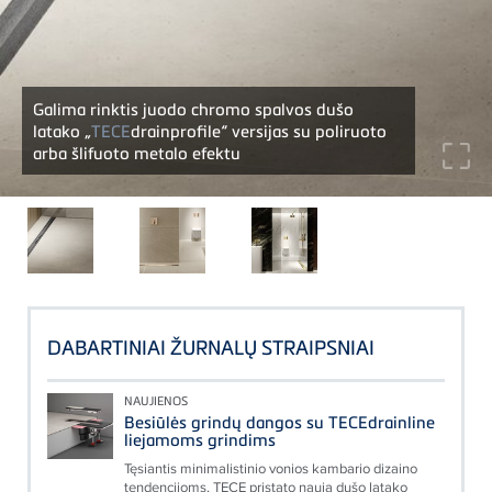
Galima rinktis juodo chromo spalvos dušo
latako „
TECE
drainprofile“ versijas su poliruoto
arba šlifuoto metalo efektu
DABARTINIAI ŽURNALŲ STRAIPSNIAI
NAUJIENOS
Besiūlės grindų dangos su TECEdrainline
liejamoms grindims
Tęsiantis minimalistinio vonios kambario dizaino
tendencijoms, TECE pristato naują dušo latako