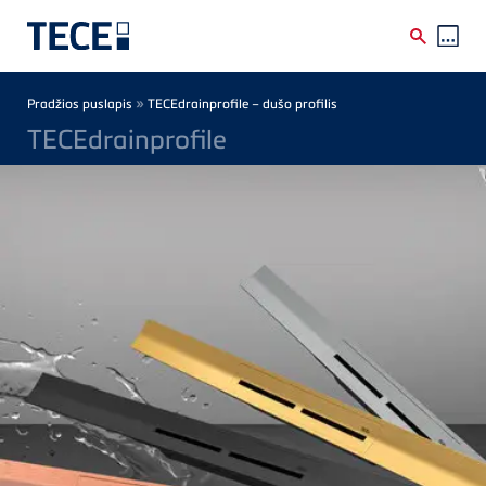
Skip to main content
Breadcrumb
»
Pradžios puslapis
TECEdrainprofile – dušo profilis
TECEdrainprofile