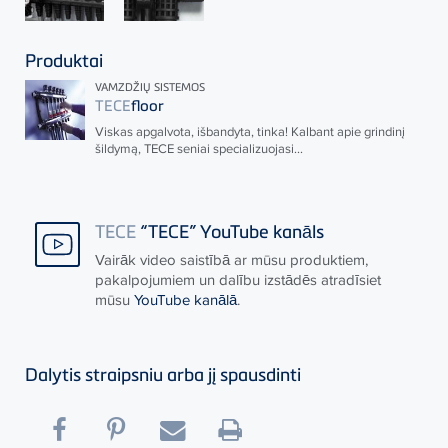
Produktai
VAMZDŽIŲ SISTEMOS
TECE
floor
Viskas apgalvota, išbandyta, tinka! Kalbant apie grindinį
šildymą,
TECE
seniai specializuojasi...
TECE
“TECE” YouTube kanāls
Vairāk video saistībā ar mūsu produktiem,
pakalpojumiem un dalību izstādēs atradīsiet
mūsu
YouTube kanālā
.
Dalytis straipsniu arba jį spausdinti