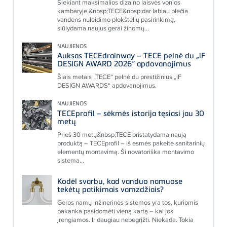
Siekiant maksimalios dizaino laisvės vonios
kambaryje,&nbsp;TECE&nbsp;dar labiau plečia
vandens nuleidimo plokštelių pasirinkimą,
siūlydama naujus gerai žinomų...
NAUJIENOS
Auksas TECEdrainway – TECE pelnė du „iF
DESIGN AWARD 2026“ apdovanojimus
Šiais metais „TECE“ pelnė du prestižinius „iF
DESIGN AWARDS“ apdovanojimus.
NAUJIENOS
TECEprofil – sėkmės istorija tęsiasi jau 30
metų
Prieš 30 metų&nbsp;TECE pristatydama naują
produktą – TECEprofil – iš esmės pakeitė sanitarinių
elementų montavimą. Ši novatoriška montavimo
sistema...
Kodėl svarbu, kad vanduo namuose
tekėtų patikimais vamzdžiais?
Geros namų inžinerinės sistemos yra tos, kuriomis
pakanka pasidomėti vieną kartą – kai jos
įrengiamos. Ir daugiau nebegrįžti. Niekada. Tokia