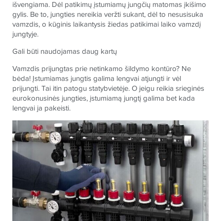
išvengiama. Dėl patikimų įstumiamų jungčių matomas įkišimo
gylis. Be to, jungties nereikia veržti sukant, dėl to nesusisuka
vamzdis, o kūginis laikantysis žiedas patikimai laiko vamzdį
jungtyje.
Gali būti naudojamas daug kartų
Vamzdis prijungtas prie netinkamo šildymo kontūro? Ne
bėda! Įstumiamas jungtis galima lengvai atjungti ir vėl
prijungti. Tai itin patogu statybvietėje. O jeigu reikia srieginės
eurokonusinės jungties, įstumiamą jungtį galima bet kada
lengvai ja pakeisti.