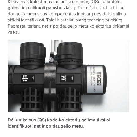
Kiekvienas kolektorius turi unikalų numerį (QS) kurio dėka
galima identifikuoti gamybos laiką. Tai reiškia, kad net ir po
daugelio metų visus komponentus ir atsargines dalis galima
aiškiai identifikuoti. Taigi ir suteikti tvarią techninę priežiūrą.
Paprastai tariant, net ir po daugelio metų kolektorius tinkamai
veiks.
Dėl unikalaus (QS) kodo kolektorių galima tiksliai
identifikuoti net ir po daugelio metų.