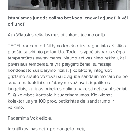
Įstumiamas jungtis galima bet kada lengvai atjungti ir vėl
prijungti.
Aukščiausius reikalavimus atitinkanti technologija
TECE
floor comfort šildymo kolektorius pagamintas iš stiklo
pluoštu sutvirtinto poliamido. Todėl jis ypač atsparus slėgio ir
temperatūros svyravimams. Naudojant vėsinimo režimu, kai
paviršiaus temperatūra yra palyginti žema, sumažėja
kondensato susidarymo rizika. Į kolektorių integruoti
grįžtamo srauto vožtuvai su dviguba sandarinimo tarpine bei
srauto matuokliai su uždarymo vožtuvais ir patikros
langeliais, kuriuos prireikus galima pakeisti net esant slėgiui.
SLQ kokybės kontrolė ir suderinamumas. Kiekvienas
kolektorius yra 100 proc. patikrintas dėl sandarumo ir
veikimo.
Pagaminta Vokietijoje.
Identifikavimas net ir po daugelio metų