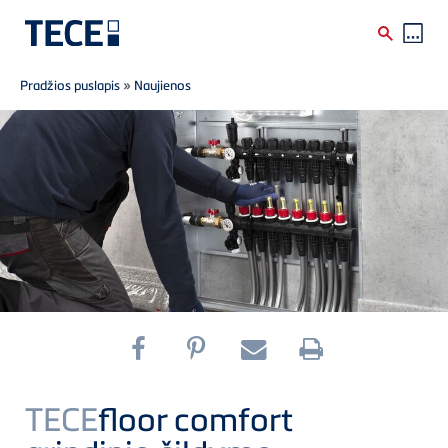
Breadcrumb
Skip to main content
Pradžios puslapis
»
Naujienos
TECE
floor comfort