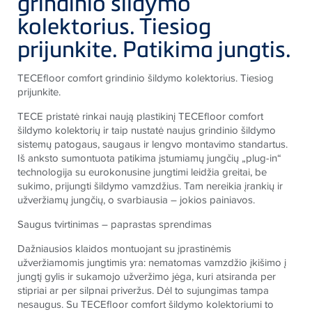
grindinio šildymo
kolektorius. Tiesiog
prijunkite. Patikima jungtis.
TECE
floor comfort grindinio šildymo kolektorius. Tiesiog
prijunkite.
TECE
pristatė rinkai naują plastikinį
TECE
floor comfort
šildymo kolektorių ir taip nustatė naujus grindinio šildymo
sistemų patogaus, saugaus ir lengvo montavimo standartus.
Iš anksto sumontuota patikima įstumiamų jungčių „plug-in“
technologija su eurokonusine jungtimi leidžia greitai, be
sukimo, prijungti šildymo vamzdžius. Tam nereikia įrankių ir
užveržiamų jungčių, o svarbiausia – jokios painiavos.
Saugus tvirtinimas – paprastas sprendimas
Dažniausios klaidos montuojant su įprastinėmis
užveržiamomis jungtimis yra: nematomas vamzdžio įkišimo į
jungtį gylis ir sukamojo užveržimo jėga, kuri atsiranda per
stipriai ar per silpnai priveržus. Dėl to sujungimas tampa
nesaugus. Su
TECE
floor comfort šildymo kolektoriumi to