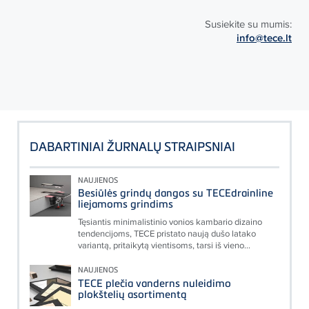
Susiekite su mumis:
info@tece.lt
DABARTINIAI ŽURNALŲ STRAIPSNIAI
NAUJIENOS
Besiūlės grindų dangos su TECEdrainline
liejamoms grindims
Tęsiantis minimalistinio vonios kambario dizaino
tendencijoms, TECE pristato naują dušo latako
variantą, pritaikytą vientisoms, tarsi iš vieno...
NAUJIENOS
TECE plečia vanderns nuleidimo
plokštelių asortimentą