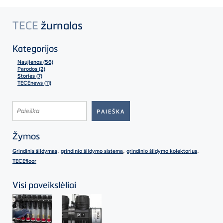
TECE
žurnalas
Kategorijos
Naujienos (56)
Parodos (2)
Stories (7)
TECEnews (11)
Žymos
,
,
,
Grindinis šildymas
grindinio šildymo sistema
grindinio šildymo kolektorius
TECEfloor
Visi paveikslėliai