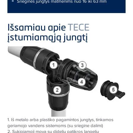
Srieginės jungtys matmenims nuo 16 iki 63 mm
Išsamiau apie
TECE
įstumiamąją jungtį
1. Iš metalo arba plastiko pagamintos jungtys, tinkamos
geriamojo vandens sistemoms (su sriegine dalimi)
2. Sukiojamoji mova su dideliu patikros langeliu