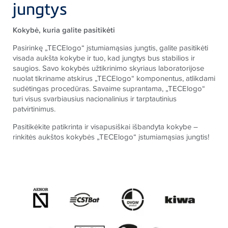
jungtys
Kokybė, kuria galite pasitikėti
Pasirinkę „TECElogo“ įstumiamąsias jungtis, galite pasitikėti
visada aukšta kokybe ir tuo, kad jungtys bus stabilios ir
saugios. Savo kokybės užtikrinimo skyriaus laboratorijose
nuolat tikriname atskirus „TECElogo“ komponentus, atlikdami
sudėtingas procedūras. Savaime suprantama, „TECElogo“
turi visus svarbiausius nacionalinius ir tarptautinius
patvirtinimus.
Pasitikėkite patikrinta ir visapusiškai išbandyta kokybe –
rinkitės aukštos kokybės „TECElogo“ įstumiamąsias jungtis!