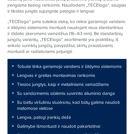
įrengiama tiesiog rankomis. Naudodami „TECElogo“, saugias
ir tikslias jungtis sujungsite patogiai ir lengvai.
„TECElogo“ jums suteikia viską, ko reikia geriamojo vandens
ir šildymo sistemoms montuoti naudojant visus standartinius
ir didelio skersmens vamzdžius (16–63 mm). Be standartinių
jungčių variantų, „TECElogo“ asortimente yra praktiškų, iš
anksto surinktų jungčių, pavyzdžiui, skirtų praustuvams
montuoti ar radiatoriams prijungti.
Tobulai tinka geriamojo vandens ir šildymo sistemoms
Lengvas ir greitas montavimas rankomis
Tiesios jungtys, kaip ir metaliniams vamzdžiams
Su sandūrinėmis siūlėmis suvirinto aliuminio danga
Su baltu viršutiniu sluoksniu, kad būtų galima naudoti
matomose vietose
Lengva, patogi įrankių dėžė
Galimybė išmontuoti ir naudoti pakartotinai