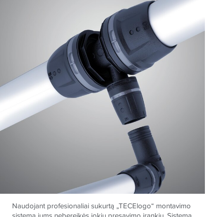
Naudojant profesionaliai sukurtą „TECElogo“ montavimo
sistemą jums nebereikės jokių presavimo įrankių. Sistema