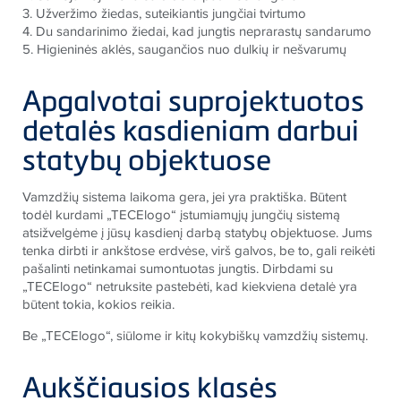
3. Užveržimo žiedas, suteikiantis jungčiai tvirtumo
4. Du sandarinimo žiedai, kad jungtis neprarastų sandarumo
5. Higieninės aklės, saugančios nuo dulkių ir nešvarumų
Apgalvotai suprojektuotos
detalės kasdieniam darbui
statybų objektuose
Vamzdžių sistema laikoma gera, jei yra praktiška. Būtent
todėl kurdami „TECElogo“ įstumiamųjų jungčių sistemą
atsižvelgėme į jūsų kasdienį darbą statybų objektuose. Jums
tenka dirbti ir ankštose erdvėse, virš galvos, be to, gali reikėti
pašalinti netinkamai sumontuotas jungtis. Dirbdami su
„TECElogo“ netruksite pastebėti, kad kiekviena detalė yra
būtent tokia, kokios reikia.
Be „TECElogo“, siūlome ir kitų kokybiškų vamzdžių sistemų.
Aukščiausios klasės