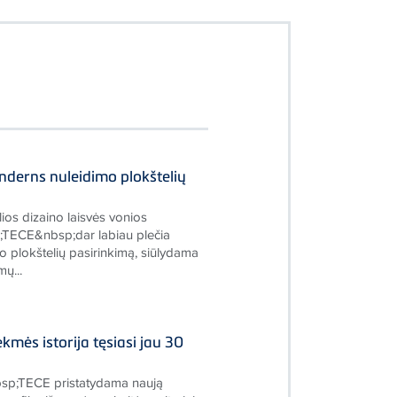
nderns nuleidimo plokštelių
ios dizaino laisvės vonios
TECE&nbsp;dar labiau plečia
 plokštelių pasirinkimą, siūlydama
ų...
kmės istorija tęsiasi jau 30
sp;TECE pristatydama naują