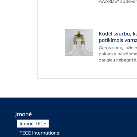
AWARDS“ apdovan
Kodėl svarbu, 
patikimais vamz
Geros namų inžiner
pakanka pasidomėti 
daugiau nebegrįžti.
Įmonė
Įmonė TECE
TECE International