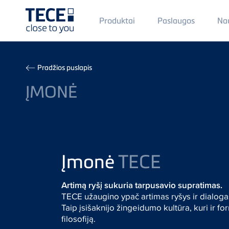
Main
Produktai
Paslaugos
Na
Menü
1
Skip to main content
Breadcrumb
Pradžios puslapis
ĮMONĖ
Įmonė
TECE
Artimą ryšį sukuria tarpusavio supratimas.
TECE užaugino ypač artimas ryšys ir dialogas
Taip įsišaknijo žingeidumo kultūra, kuri ir 
filosofiją.