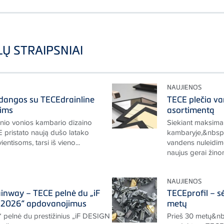
Ų STRAIPSNIAI
NAUJIENOS
 dangos su TECEdrainline
TECE plečia va
dims
asortimentą
tinio vonios kambario dizaino
Siekiant maksimal
 pristato naują dušo latako
kambaryje,&nbsp;
vientisoms, tarsi iš vieno...
vandens nuleidimo
naujus gerai žinom
NAUJIENOS
nway – TECE pelnė du „iF
TECEprofil – sė
2026“ apdovanojimus
metų
“ pelnė du prestižinius „iF DESIGN
Prieš 30 metų&nb