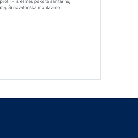
ofil – iš esmės pakeitė sanitarinių
mą. Ši novatoriška montavimo