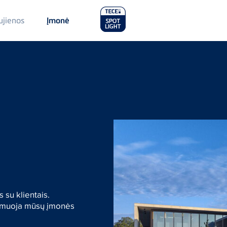
Main
ujienos
Įmonė
Menu
2
 su klientais.
formuoja mūsų įmonės