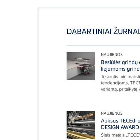
DABARTINIAI ŽURNAL
NAUJIENOS
Besiūlės grindų
liejamoms grin
Tęsiantis minimalis
tendencijoms, TECE
variantą, pritaikytą 
NAUJIENOS
Auksas TECEdrai
DESIGN AWARD 
Šiais metais „TECE