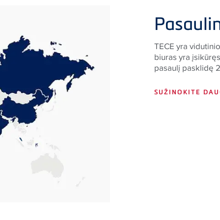
Pasauli
TECE yra vidutini
biuras yra įsikūr
pasaulį pasklidę 2
SUŽINOKITE DAU