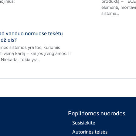
ojimus.
produktą – TECEpr
elementų montavi
sistema...
kad vanduo namuose tekėtų
džiais?
inės sistemos yra tos, kuriomis
vieną kartą – kai jos įrengiamos. Ir
 Niekada. Tokia yra...
Papildomos nuorodos
Susisiekite
Autorinės teisės