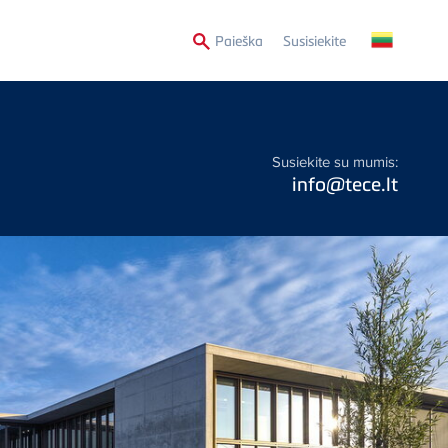
Secondary
Paieška
Susisiekite
Menu
Susiekite su mumis:
info@tece.lt