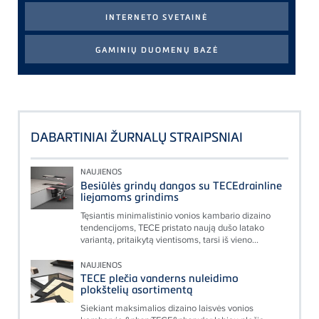
DABARTINIAI ŽURNALŲ STRAIPSNIAI
NAUJIENOS
Besiūlės grindų dangos su TECEdrainline
liejamoms grindims
Tęsiantis minimalistinio vonios kambario dizaino
tendencijoms, TECE pristato naują dušo latako
variantą, pritaikytą vientisoms, tarsi iš vieno...
NAUJIENOS
TECE plečia vanderns nuleidimo
plokštelių asortimentą
Siekiant maksimalios dizaino laisvės vonios