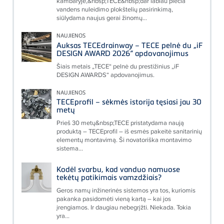
kambaryje,&nbsp;TECE&nbsp;dar labiau plečia
vandens nuleidimo plokštelių pasirinkimą,
siūlydama naujus gerai žinomų...
NAUJIENOS
Auksas TECEdrainway – TECE pelnė du „iF
DESIGN AWARD 2026“ apdovanojimus
Šiais metais „TECE“ pelnė du prestižinius „iF
DESIGN AWARDS“ apdovanojimus.
NAUJIENOS
TECEprofil – sėkmės istorija tęsiasi jau 30
metų
Prieš 30 metų&nbsp;TECE pristatydama naują
produktą – TECEprofil – iš esmės pakeitė sanitarinių
elementų montavimą. Ši novatoriška montavimo
sistema...
Kodėl svarbu, kad vanduo namuose
tekėtų patikimais vamzdžiais?
Geros namų inžinerinės sistemos yra tos, kuriomis
pakanka pasidomėti vieną kartą – kai jos
įrengiamos. Ir daugiau nebegrįžti. Niekada. Tokia
yra...