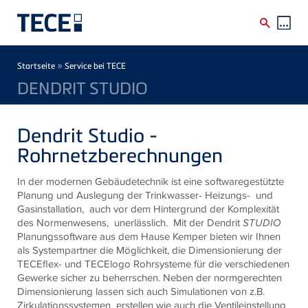
Direkt zum Inhalt
Breadcrumb
»
Startseite
Service bei TECE
DENDRIT STUDIO
Dendrit Studio -
Rohrnetzberechnungen
In der modernen Gebäudetechnik ist eine softwaregestützte
Planung und Auslegung der Trinkwasser- Heizungs- und
Gasinstallation, auch vor dem Hintergrund der Komplexität
des Normenwesens, unerlässlich. Mit der Dendrit
STUDIO
Planungssoftware aus dem Hause Kemper bieten wir Ihnen
als Systempartner die Möglichkeit, die Dimensionierung der
TECEflex- und TECElogo Rohrsysteme für die verschiedenen
Gewerke sicher zu beherrschen. Neben der normgerechten
Dimensionierung lassen sich auch Simulationen von z.B.
Zirkulationssystemen erstellen wie auch die Ventileinstellung