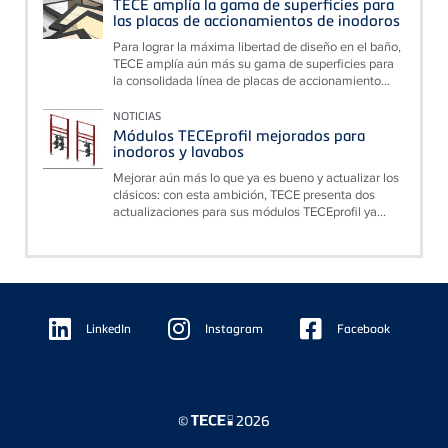
TECE amplía la gama de superficies para
las placas de accionamientos de inodoros
Para lograr la máxima libertad de diseño en el baño,
TECE amplía aún más su gama de superficies para
la consolidada línea de placas de accionamiento...
NOTICIAS
Módulos TECEprofil mejorados para
inodoros y lavabos
Mejorar aún más lo que ya es bueno y actualizar los
clásicos: con esta ambición, TECE presenta dos
actualizaciones para sus módulos TECEprofil ya...
Floating
Sidebar
LinkedIn
Instagram
Facebook
©
2026