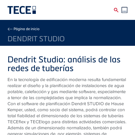
Skip to main content
Breadcrumb
Página de inicio
DENDRIT STUDIO
Dendrit Studio: análisis de las
redes de tuberías
En la tecnología de edificación moderna resulta fundamental
realizar el diseño y la planificación de instalaciones de agua
potable, calefacción y gas mediante software, especialmente
a tenor de las complejidades que implica la normalización.
Con el software de planificación Dendrit STUDIO de Hause
Kemper, usted, como socio del sistema, podrá controlar con
total fiabilidad el dimensionado de los sistemas de tuberías
TECEflex y TECElogo para distintas actividades comerciales.
Además de un dimensionado normalizado, también podrá
generar simulaciones de, por ejemplo, sistemas de