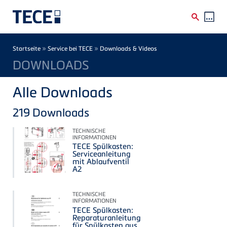
Direkt zum Inhalt
Breadcrumb
»
»
Startseite
Service bei TECE
Downloads & Videos
DOWNLOADS
Alle Downloads
219
Downloads
TECHNISCHE
INFORMATIONEN
TECE Spülkasten:
Serviceanleitung
mit Ablaufventil
A2
TECHNISCHE
INFORMATIONEN
TECE Spülkasten:
Reparaturanleitung
für Spülkasten aus