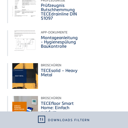
PRÜFZEUGNISSE
Prüfzeugnis
Rutschhemmung
TECEdrainline DIN
51097
APP-DOKUMENTE
Montageanleitung
- Hygienespülung
Baukontrolle
BROSCHÜREN
TECEsolid – Heavy
Metal
BROSCHÜREN
TECEfloor Smart
Home: Einfach
rundum
wohlfühlen
DOWNLOADS FILTERN