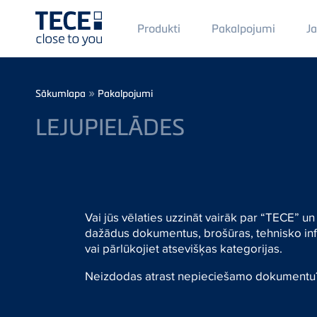
Main
Produkti
Pakalpojumi
J
Menü
1
Skip to main content
Breadcrumb
»
Sākumlapa
Pakalpojumi
LEJUPIELĀDES
Vai jūs vēlaties uzzināt vairāk par “TECE”
dažādus dokumentus, brošūras, tehnisko info
vai pārlūkojiet atsevišķas kategorijas.
Neizdodas atrast nepieciešamo dokumentu? 