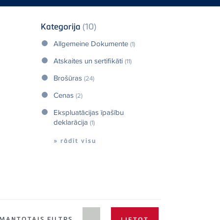
Kategorija
(10)
Allgemeine Dokumente
(1)
Atskaites un sertifikāti
(11)
Brošūras
(24)
Cenas
(2)
Ekspluatācijas īpašību
deklarācija
(1)
» rādīt visu
MANTOTAIS FILTRS