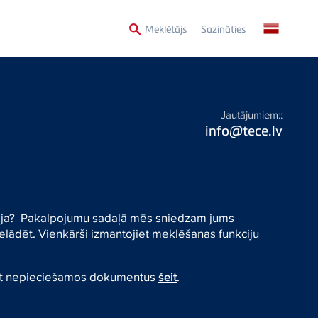
Secondary
Meklētājs
Sazināties
Menu
Jautājumiem::
info@tece.lv
ācija? Pakalpojumu sadaļā mēs sniedzam jums
elādēt. Vienkārši izmantojiet meklēšanas funkciju
iet nepieciešamos dokumentus
šeit
.