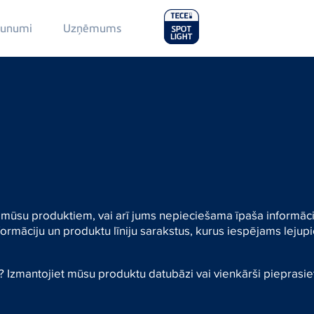
Main
aunumi
Uzņēmums
Menu
2
 un mūsu produktiem, vai arī jums nepieciešama īpaša inform
rmāciju un produktu līniju sarakstus, kurus iespējams lejupi
Izmantojiet mūsu produktu datubāzi vai vienkārši piepras