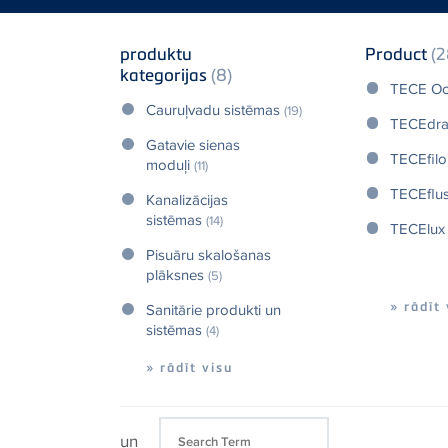
produktu
Product
(2
kategorijas
(8)
TECE Oc
Cauruļvadu sistēmas
(19)
TECEdra
Gatavie sienas
TECEfilo
moduļi
(11)
TECEflu
Kanalizācijas
sistēmas
(14)
TECElu
Pisuāru skalošanas
plāksnes
(5)
» rādīt
Sanitārie produkti un
sistēmas
(4)
» rādīt visu
un