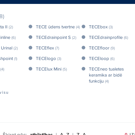
8)
ta II
TECE ūdens tvertne
TECEbox
(2)
(4)
(3)
inline
TECEdrainpoint S
TECEdrainprofile
(6)
(2)
(6)
 Urinal
TECEflex
TECEfloor
(2)
(7)
(9)
shpoint
TECElogo
TECEloop
(1)
(3)
(6)
x
TECElux Mini
TECEneo tualetes
(4)
(5)
keramika ar bidē
funkciju
(4)
 visu
Šķirot pēc:
atbilstības
|
A–Z
|
Z–A
0
IZ