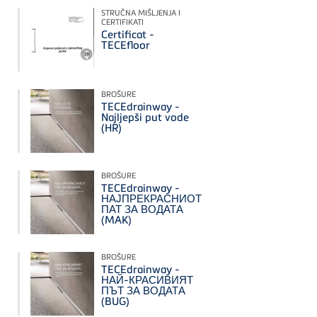
STRUČNA MIŠLJENJA I
CERTIFIKATI
Certificat -
TECEfloor
BROŠURE
TECEdrainway -
Najljepši put vode
(HR)
BROŠURE
TECEdrainway -
НАЈПРЕКРАСНИОТ
ПАТ ЗА ВОДАТА
(MAK)
BROŠURE
TECEdrainway -
НАЙ-КРАСИВИЯТ
ПЪТ ЗА ВОДАТА
(BUG)