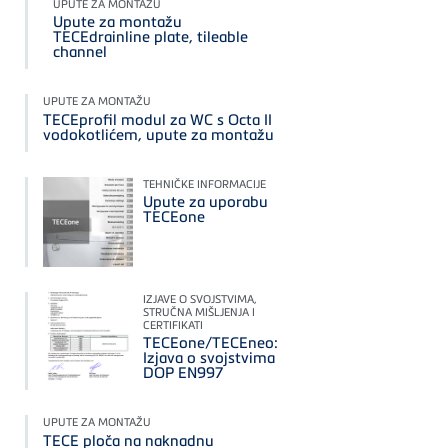
UPUTE ZA MONTAŽU
Upute za montažu
TECEdrainline plate, tileable
channel
UPUTE ZA MONTAŽU
TECEprofil modul za WC s Octa II
vodokotlićem, upute za montažu
TEHNIČKE INFORMACIJE
Upute za uporabu
TECEone
IZJAVE O SVOJSTVIMA,
STRUČNA MIŠLJENJA I
CERTIFIKATI
TECEone/TECEneo:
Izjava o svojstvima
DOP EN997
UPUTE ZA MONTAŽU
TECE ploča na naknadnu