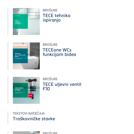
BROŠURE
TECE tehnika
ispiranja
BROŠURE
TECEone WCs
funkcijom bidea
BROŠURE
TECE uljevni ventil
F10
TEKSTOVI NATJEČAJA
Troškovničke stavke
BROŠURE