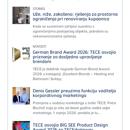
STORIES
Uže, niže, zakošeno: rješenja za prostorna
ograničenja pri renoviranju kupaonica
Kada se suvremeni zahtjevi susretnu s
ograničenjima postojećeg objekta, potrebna su
nekonvencionalna rješenja.
NOVOSTI
German Brand Award 2026: TECE osvojio
priznanje za dosljedno upravljanje
brendom
TECE je dobitnik nagrade German Brand Award
2026 u kategoriji „Excellent Brands – Heating and
Bathroom“.&nbsp;
Denis Gessler preuzima funkciju voditelja
korporativnog marketinga
Promjena u vodstvu marketinga u tvrtki TECE: Petra
Bischof, koja je više od deset godina vodila odjel
marketinga, 1. srpnja 2026. predala je tu...
TECE osvojio BIG SEE Product Design
Award 2026 za TECEdrainway