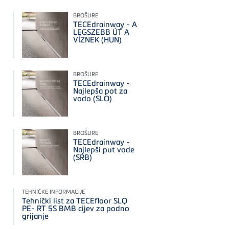
BROŠURE
TECEdrainway - A
LEGSZEBB ÚT A
VÍZNEK (HUN)
BROŠURE
TECEdrainway -
Najlepša pot za
vodo (SLO)
BROŠURE
TECEdrainway -
Najlepši put vode
(SRB)
TEHNIČKE INFORMACIJE
Tehnički list za TECEfloor SLQ
PE- RT 5S BMB cijev za podno
grijanje