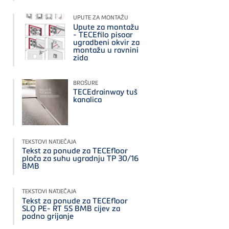
UPUTE ZA MONTAŽU
Upute za montažu
- TECEfilo pisoar
ugradbeni okvir za
montažu u ravnini
zida
BROŠURE
TECEdrainway tuš
kanalica
TEKSTOVI NATJEČAJA
Tekst za ponude za TECEfloor
ploča za suhu ugradnju TP 30/16
BMB
TEKSTOVI NATJEČAJA
Tekst za ponude za TECEfloor
SLQ PE- RT 5S BMB cijev za
podno grijanje