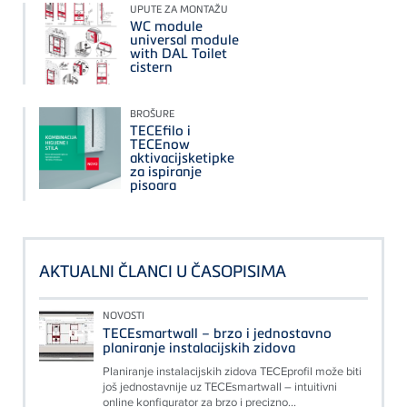
UPUTE ZA MONTAŽU
WC module
universal module
with DAL Toilet
cistern
BROŠURE
TECEfilo i
TECEnow
aktivacijsketipke
za ispiranje
pisoara
AKTUALNI ČLANCI U ČASOPISIMA
NOVOSTI
TECEsmartwall – brzo i jednostavno
planiranje instalacijskih zidova
Planiranje instalacijskih zidova TECEprofil može biti
još jednostavnije uz TECEsmartwall – intuitivni
online konfigurator za brzo i precizno...