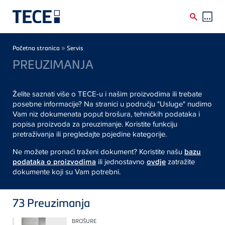
Skip to main content
Breadcrumb
»
Početna stranica
Servis
PREUZIMANJA
Želite saznati više o TECE-u i našim proizvodima ili trebate
posebne informacije? Na stranici u području "Usluge" nudimo
Vam niz dokumenata poput brošura, tehničkih podataka i
popisa proizvoda za preuzimanje. Koristite funkciju
pretraživanja ili pregledajte pojedine kategorije.
Ne možete pronaći traženi dokument? Koristite našu
bazu
podataka o proizvodima
ili jednostavno
ovdje
zatražite
dokumente koji su Vam potrebni.
73
Preuzimanja
BROŠURE