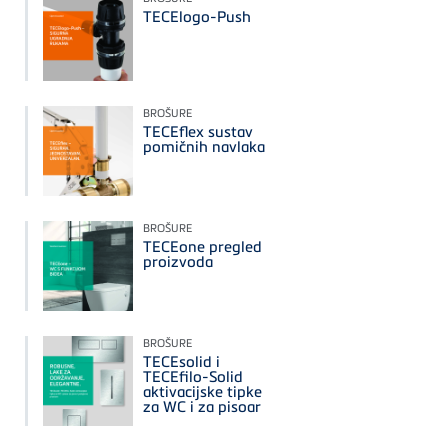
TECElogo-Push
BROŠURE
TECEflex sustav
pomičnih navlaka
BROŠURE
TECEone pregled
proizvoda
BROŠURE
TECEsolid i
TECEfilo-Solid
aktivacijske tipke
za WC i za pisoar