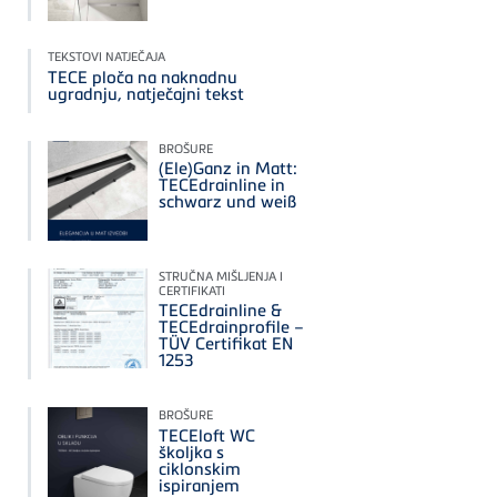
TEKSTOVI NATJEČAJA
TECE ploča na naknadnu
ugradnju, natječajni tekst
BROŠURE
(Ele)Ganz in Matt:
TECEdrainline in
schwarz und weiß
STRUČNA MIŠLJENJA I
CERTIFIKATI
TECEdrainline &
TECEdrainprofile –
TÜV Certifikat EN
1253
BROŠURE
TECEloft WC
školjka s
ciklonskim
ispiranjem