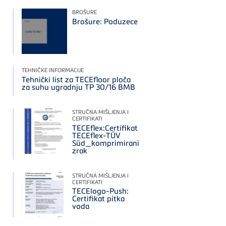
BROŠURE
Brošure: Poduzece
TEHNIČKE INFORMACIJE
Tehnički list za TECEfloor ploča
za suhu ugradnju TP 30/16 BMB
STRUČNA MIŠLJENJA I
CERTIFIKATI
TECEflex:Certifikat
TECEflex-TÜV
Süd_komprimirani
zrak
STRUČNA MIŠLJENJA I
CERTIFIKATI
TECElogo-Push:
Certifikat pitka
voda