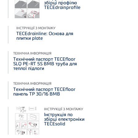
збірці профілю
TECEdrainprofile
ІНСТРУКЦІЇ З МОНТАЖУ
TECEdrainline: Основа для
плитки plate
ТЕХНІЧНА ІНФОРМАЦІЯ
Технічний паспорт TECEfloor
SLQ PE-RT 5S BMB труба для
теплої підлоги
ТЕХНІЧНА ІНФОРМАЦІЯ
Технічний паспорт TECEfloor
панель TP 30/16 BMB
ІНСТРУКЦІЇ З МОНТАЖУ
Інструкція по
збірці електроніки
TECEsolid