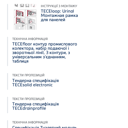
ІНСТРУКЦІЇ З МОНТАЖУ
TECEloop: Urinal
Монтажная рамка
для панелей
ТЕХНІЧНА ІНФОРМАЦІЯ
TECEfloor контур промислового
колектора, набір подаючої і
зворотньої лінії, 3 контури, з
універсальним з'єднанням,
таблиця
ТЕКСТИ ПРОПОЗИЦІЙ
Тендерна специфікація
TECEsolid electronic
ТЕКСТИ ПРОПОЗИЦІЙ
Тендерна специфікація
TECEdrainprofile
ТЕХНІЧНА ІНФОРМАЦІЯ
Специфікація Туалетний модуль