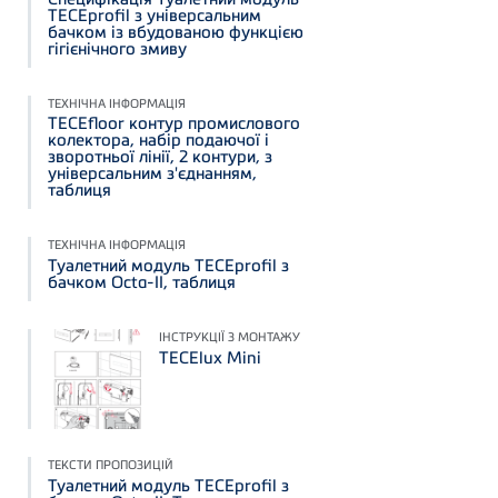
TECEprofil з універсальним
бачком із вбудованою функцією
гігієнічного змиву
ТЕХНІЧНА ІНФОРМАЦІЯ
TECEfloor контур промислового
колектора, набір подаючої і
зворотньої лінії, 2 контури, з
універсальним з'єднанням,
таблиця
ТЕХНІЧНА ІНФОРМАЦІЯ
Туалетний модуль TECEprofil з
бачком Octa-II, таблиця
ІНСТРУКЦІЇ З МОНТАЖУ
TECElux Mini
ТЕКСТИ ПРОПОЗИЦІЙ
Туалетний модуль TECEprofil з