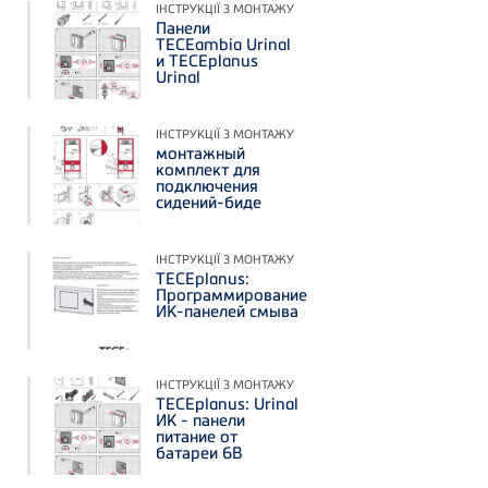
ІНСТРУКЦІЇ З МОНТАЖУ
Панели
TECEambia Urinal
и TECEplanus
Urinal
ІНСТРУКЦІЇ З МОНТАЖУ
монтажный
комплект для
подключения
сидений-биде
ІНСТРУКЦІЇ З МОНТАЖУ
TECEplanus:
Программирование
ИК-панелей смыва
ІНСТРУКЦІЇ З МОНТАЖУ
TECEplanus: Urinal
ИК - панели
питание от
батареи 6В