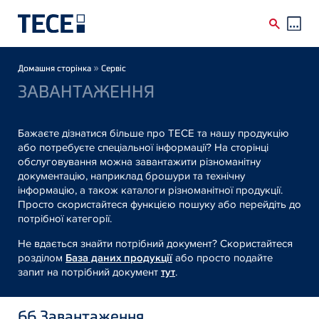
Skip to main content
Breadcrumb
»
Домашня сторінка
Сервіс
ЗАВАНТАЖЕННЯ
Бажаєте дізнатися більше про TECE та нашу продукцію
або потребуєте спеціальної інформації? На сторінці
обслуговування можна завантажити різноманітну
документацію, наприклад брошури та технічну
інформацію, а також каталоги різноманітної продукції.
Просто скористайтеся функцією пошуку або перейдіть до
потрібної категорії.
Не вдається знайти потрібний документ? Скористайтеся
розділом
База даних продукції
або просто подайте
запит на потрібний документ
тут
.
66
Завантаження