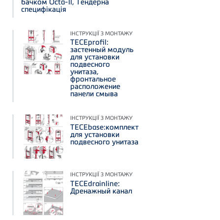
бачком Octa-II, Тендерна
специфікація
ІНСТРУКЦІЇ З МОНТАЖУ
TECEprofil:
застенный модуль
для установки
подвесного
унитаза,
фронтальное
расположение
панели смыва
ІНСТРУКЦІЇ З МОНТАЖУ
TECEbase:комплект
для установки
подвесного унитаза
ІНСТРУКЦІЇ З МОНТАЖУ
TECEdrainline:
Дренажный канал