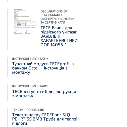
DECLARATIONS OF
PERFORMANCE,
ЕКСПЕРТНІ ВИСНОВКИ
ТА СЕРТИФІКАТИ
TECE Бачок для
підвісного унітаза:
ЗАЯВЛЕНІ
ХАРАКТЕРИСТИКИ
DOP 14055-1
ІНСТРУКЦІЇ З МОНТАЖУ
Туалетний модуль TECEprofil з
бачком Octa-II, Інструкція з
монтажу
ІНСТРУКЦІЇ З МОНТАЖУ
TECEneo унітаз-біде, Інструкція
з монтажу
ТЕКСТИ ПРОПОЗИЦІЙ
Текст тендеру TECEfloor SLQ
PE- RT 5S BMB Труба для теплої
підлоги