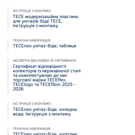
ІНСТРУКЦІЇ З МОНТАЖУ
TECE модернізаційна пластина
для унітазів-біде TECE,
Інструкція з монтажу
ТЕХНІЧНА ІНФОРМАЦІЯ
TECEneo унітаз-біде, таблиця
ЕКСПЕРТНІ ВИСНОВКИ ТА СЕРТИФІКАТИ
Сертифікат відповідності
колекторів із нержавіючої сталі
та комплектуючих до них
торгової марки TECEflex,
TECElogo та TECEfloor 2025 -
2026
ІНСТРУКЦІЇ З МОНТАЖУ
TECEneo унітаз-біде, холодна
вода, Інструкція з монтажу
ТЕХНІЧНА ІНФОРМАЦІЯ
TECEneo унітаз-біде, холодна