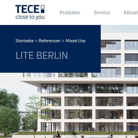
Main
Produkte
Service
Aktuel
Menü
1
Direkt zum Inhalt
Breadcrumb
»
»
Startseite
Referenzen
Mixed Use
LITE BERLIN