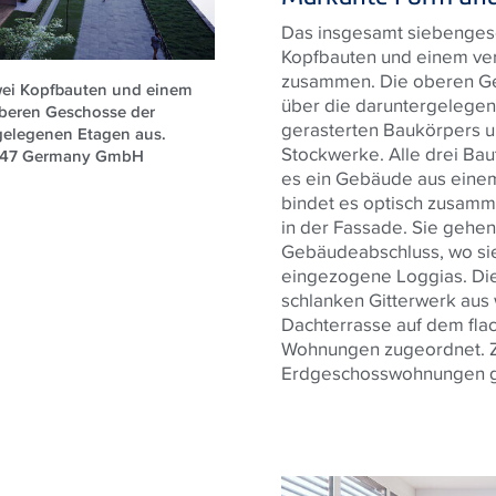
Das insgesamt siebengesc
Kopfbauten und einem ver
zusammen. Die oberen Ge
wei Kopfbauten und einem
über die daruntergelegen
oberen Geschosse der
gerasterten Baukörpers u
gelegenen Etagen aus.
Stockwerke. Alle drei Ba
 6B47 Germany GmbH
es ein Gebäude aus einem
bindet es optisch zusamme
in der Fassade. Sie gehen
Gebäudeabschluss, wo sie
eingezogene Loggias. Die
schlanken Gitterwerk aus
Dachterrasse auf dem fla
Wohnungen zugeordnet. Z
Erdgeschosswohnungen ge