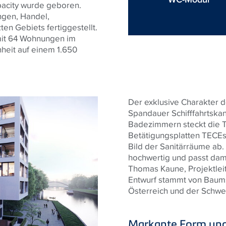
pacity wurde geboren.
ngen, Handel,
n Gebiets fertiggestellt.
 mit 64 Wohnungen im
eit auf einem 1.650
Der exklusive Charakter 
Spandauer Schifffahrtskanal
Badezimmern steckt die 
Betätigungsplatten
TECE
Bild der Sanitärräume ab. 
hochwertig und passt dam
Thomas Kaune, Projektlei
Entwurf stammt von Baumsc
Österreich und der Schwe
Markante Form und 