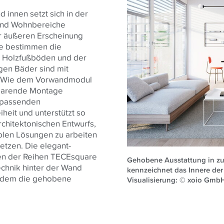
innen setzt sich in der
 und Wohnbereiche
er äußeren Erscheinung
öne bestimmen die
r Holzfußböden und der
gen Bäder sind mit
. Wie dem Vorwandmodul
tsparende Montage
 passenden
heit und unterstützt so
hitektonischen Entwurfs,
iblen Lösungen zu arbeiten
etzen. Die elegant-
ten der Reihen TECEsquare
Gehobene Ausstattung in zu
chnik hinter der Wand
kennzeichnet das Innere d
erdem die gehobene
Visualisierung: © xoio Gm