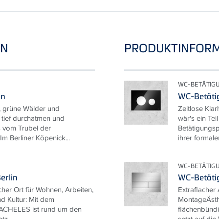
EN
PRODUKTINFOR
WC-BETÄTIG
in
WC-Betäti
, grüne Wälder und
Zeitlose Kla
 tief durchatmen und
wär's ein Te
 vom Trubel der
Betätigungsp
m Berliner Köpenick...
ihrer formalen
WC-BETÄTIG
erlin
WC-Betäti
her Ort für Wohnen, Arbeiten,
Extraflacher
d Kultur: Mit dem
MontageÄsthe
TACHELES ist rund um den
flächenbünd
z...
setzt auf die