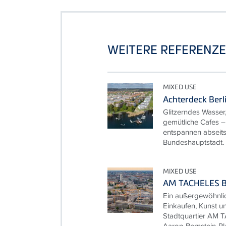
WEITERE REFERENZ
MIXED USE
Achterdeck Berl
Glitzerndes Wasser
gemütliche Cafes –
entspannen abseits
Bundeshauptstadt. I
MIXED USE
AM TACHELES B
Ein außergewöhnlic
Einkaufen, Kunst un
Stadtquartier AM 
Aaron-Bernstein-Plat