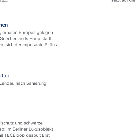
then
ierhafen Europas gelegen
 Griechenlands Hauptstadt
ebt sich der imposante Piräus
ndau
n Landau nach Sanierung
e
lschutz und schwarze
p; Im Berliner Luxusobjekt
it TECEloop gespült Erst