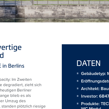
ertige
nd
DATEN
in Berlins
Gebäudetyp: 
acity: Im Zweiten
Eröffnungsda
 degradiert, zieht sich
Architekt:
Bau
heutigen Berliner
ange blieb es als
Investor:
6B4
 der Umzug des
Produkte:
TEC
standen plötzlich riesige
WC-Modul