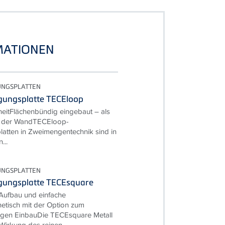
MATIONEN
UNGSPLATTEN
gungsplatte TECEloop
rheitFlächenbündig eingebaut – als
il der WandTECEloop-
latten in Zweimengentechnik sind in
...
UNGSPLATTEN
gungsplatte TECEsquare
 Aufbau und einfache
tisch mit der Option zum
igen EinbauDie TECEsquare Metall
 Wirkung des reinen...