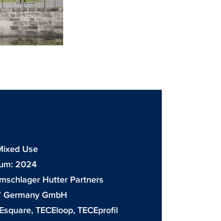
Mixed Use
tum: 2024
mschlager Hutter Partners
7 Germany GmbH
Esquare
,
TECEloop
,
TECEprofil