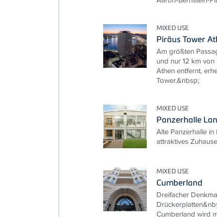
MIXED USE
Piräus Tower A
Am größten Passag
und nur 12 km von
Athen entfernt, erh
Tower.&nbsp;
MIXED USE
Panzerhalle La
Alte Panzerhalle i
attraktives Zuhaus
MIXED USE
Cumberland
Dreifacher Denkma
Drückerplatten&nbs
Cumberland wird m