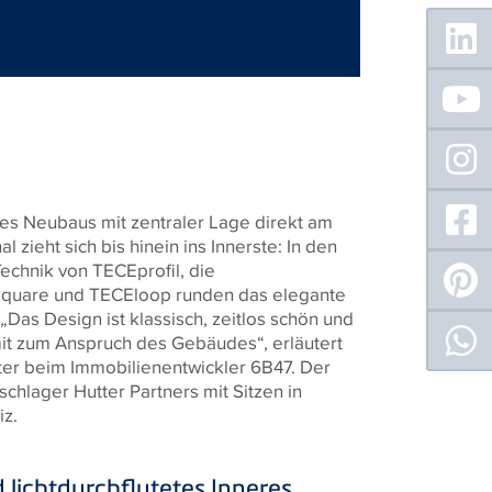
Floating
Sidebar
des Neubaus mit zentraler Lage direkt am
 zieht sich bis hinein ins Innerste: In den
Technik von
TECE
profil, die
square und
TECE
loop runden das elegante
„Das Design ist klassisch, zeitlos schön und
it zum Anspruch des Gebäudes“, erläutert
ter beim Immobilienentwickler 6B47. Der
hlager Hutter Partners mit Sitzen in
iz.
lichtdurchflutetes Inneres