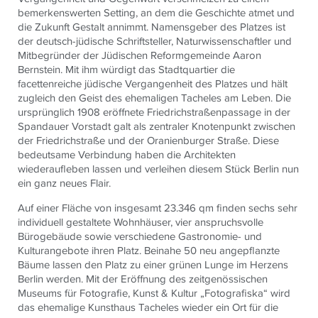
bemerkenswerten Setting, an dem die Geschichte atmet und
die Zukunft Gestalt annimmt. Namensgeber des Platzes ist
der deutsch-jüdische Schriftsteller, Naturwissenschaftler und
Mitbegründer der Jüdischen Reformgemeinde Aaron
Bernstein. Mit ihm würdigt das Stadtquartier die
facettenreiche jüdische Vergangenheit des Platzes und hält
zugleich den Geist des ehemaligen Tacheles am Leben. Die
ursprünglich 1908 eröffnete Friedrichstraßenpassage in der
Spandauer Vorstadt galt als zentraler Knotenpunkt zwischen
der Friedrichstraße und der Oranienburger Straße. Diese
bedeutsame Verbindung haben die Architekten
wiederaufleben lassen und verleihen diesem Stück Berlin nun
ein ganz neues Flair.
Auf einer Fläche von insgesamt 23.346 qm finden sechs sehr
individuell gestaltete Wohnhäuser, vier anspruchsvolle
Bürogebäude sowie verschiedene Gastronomie- und
Kulturangebote ihren Platz. Beinahe 50 neu angepflanzte
Bäume lassen den Platz zu einer grünen Lunge im Herzens
Berlin werden.
Mit der Eröffnung des zeitgenössischen
Museums für Fotografie, Kunst & Kultur „Fotografiska“ wird
das ehemalige Kunsthaus Tacheles wieder ein Ort für die