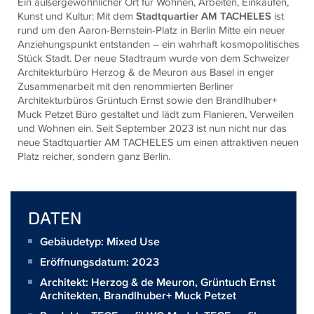
Ein außergewöhnlicher Ort für Wohnen, Arbeiten, Einkaufen,
Kunst und Kultur: Mit dem
Stadtquartier AM TACHELES
ist
rund um den Aaron-Bernstein-Platz in Berlin Mitte ein neuer
Anziehungspunkt entstanden – ein wahrhaft kosmopolitisches
Stück Stadt. Der neue Stadtraum wurde von dem Schweizer
Architekturbüro Herzog & de Meuron aus Basel in enger
Zusammenarbeit mit den renommierten Berliner
Architekturbüros Grüntuch Ernst sowie den Brandlhuber+
Muck Petzet Büro gestaltet und lädt zum Flanieren, Verweilen
und Wohnen ein. Seit September 2023 ist nun nicht nur das
neue Stadtquartier AM TACHELES um einen attraktiven neuen
Platz reicher, sondern ganz Berlin.
DATEN
Gebäudetyp: Mixed Use
Eröffnungsdatum: 2023
Architekt:
Herzog & de Meuron, Grüntuch Ernst
Architekten, Brandlhuber+ Muck Petzet