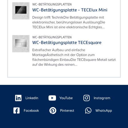
WC-BETÄTIGUNGSPLATTEN
WC-Betätigungsplatte - TECElux Mini
Design trifft TechnikDie Betätigungsplatte mit
elektronischer, berührungsloser AuslösungDie
TECElux Mini ist eine elektronische Echtglas...
WC-BETÄTIGUNGSPLATTEN
WC-Betätigungsplatte TECEsquare
Extraflacher Aufbau und einfache
MontageÄsthetisch mit der Option zum
flächenbündigen EinbauDie TECEsquare Metall setzt
auf die Wirkung des reinen...
Floating
Sidebar
LinkedIn
YouTube
Instagram
Facebook
Pinterest
WhatsApp