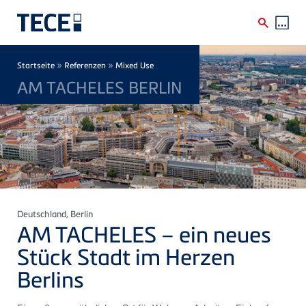
Direkt zum Inhalt
Breadcrumb
»
»
Startseite
Referenzen
Mixed Use
AM TACHELES BERLIN
Deutschland
, Berlin
AM TACHELES – ein neues
Stück Stadt im Herzen
Berlins