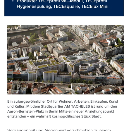
Produkte:
TECEprofil WC-Modul
,
TECEprofil
Hygienespülung
,
TECEsquare
,
TECElux Mini
Ein außergewöhnlicher Ort für Wohnen, Arbeiten, Einkaufen, Kunst
und Kultur: Mit dem Stadtquartier AM TACHELES ist rund um den
Aaron-Bernstein-Platz in Berlin Mitte ein neuer Anziehungspunkt
entstanden – ein wahrhaft kosmopolitisches Stück Stadt.
Vergangenheit und Gegenwart verschmelzen zu einem