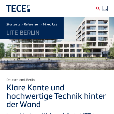
Direkt zum Inhalt
Breadcrumb
»
»
Startseite
Referenzen
Mixed Use
LITE BERLIN
Deutschland
, Berlin
Klare Kante und
hochwertige Technik hinter
der Wand