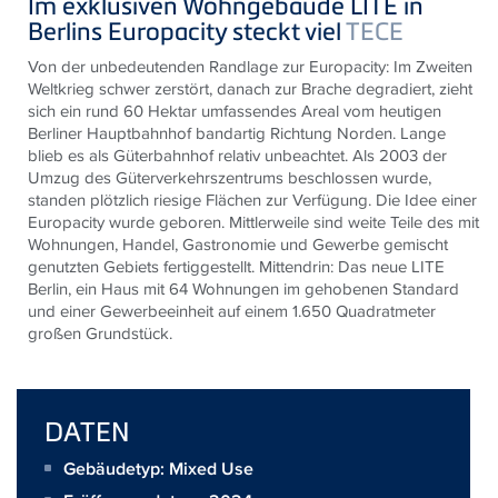
Im exklusiven Wohngebäude LITE in
Berlins Europacity steckt viel
TECE
Von der unbedeutenden Randlage zur Europacity: Im Zweiten
Weltkrieg schwer zerstört, danach zur Brache degradiert, zieht
sich ein rund 60 Hektar umfassendes Areal vom heutigen
Berliner Hauptbahnhof bandartig Richtung Norden. Lange
blieb es als Güterbahnhof relativ unbeachtet. Als 2003 der
Umzug des Güterverkehrszentrums beschlossen wurde,
standen plötzlich riesige Flächen zur Verfügung. Die Idee einer
Europacity wurde geboren. Mittlerweile sind weite Teile des mit
Wohnungen, Handel, Gastronomie und Gewerbe gemischt
genutzten Gebiets fertiggestellt. Mittendrin: Das neue LITE
Berlin, ein Haus mit 64 Wohnungen im gehobenen Standard
und einer Gewerbeeinheit auf einem 1.650 Quadratmeter
großen Grundstück.
DATEN
Gebäudetyp: Mixed Use