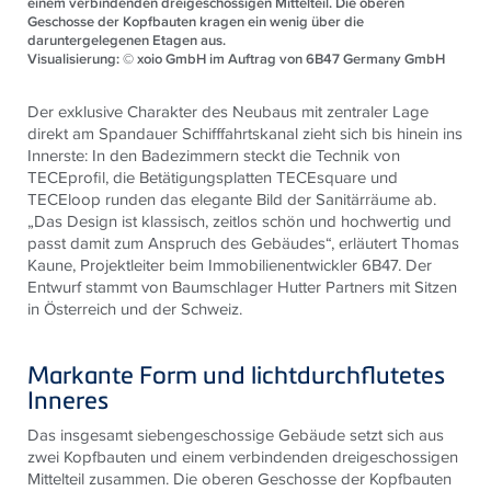
einem verbindenden dreigeschossigen Mittelteil. Die oberen
Geschosse der Kopfbauten kragen ein wenig über die
daruntergelegenen Etagen aus.
Visualisierung: © xoio GmbH im Auftrag von 6B47 Germany GmbH
Der exklusive Charakter des Neubaus mit zentraler Lage
direkt am Spandauer Schifffahrtskanal zieht sich bis hinein ins
Innerste: In den Badezimmern steckt die Technik von
TECE
profil, die Betätigungsplatten
TECE
square und
TECE
loop runden das elegante Bild der Sanitärräume ab.
„Das Design ist klassisch, zeitlos schön und hochwertig und
passt damit zum Anspruch des Gebäudes“, erläutert Thomas
Kaune, Projektleiter beim Immobilienentwickler 6B47. Der
Entwurf stammt von Baumschlager Hutter Partners mit Sitzen
in Österreich und der Schweiz.
Markante Form und lichtdurchflutetes
Inneres
Das insgesamt siebengeschossige Gebäude setzt sich aus
zwei Kopfbauten und einem verbindenden dreigeschossigen
Mittelteil zusammen. Die oberen Geschosse der Kopfbauten