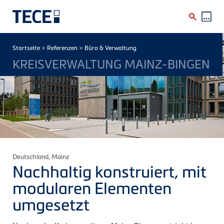
Direkt zum Inhalt
Breadcrumb
»
»
Startseite
Referenzen
Büro & Verwaltung
KREISVERWALTUNG MAINZ-BINGEN
Deutschland
, Mainz
Nachhaltig konstruiert, mit
modularen Elementen
umgesetzt