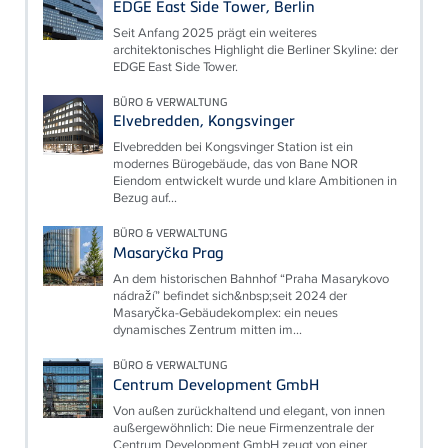
EDGE East Side Tower, Berlin
Seit Anfang 2025 prägt ein weiteres
architektonisches Highlight die Berliner Skyline: der
EDGE East Side Tower.
BÜRO & VERWALTUNG
Elvebredden, Kongsvinger
Elvebredden bei Kongsvinger Station ist ein
modernes Bürogebäude, das von Bane NOR
Eiendom entwickelt wurde und klare Ambitionen in
Bezug auf...
BÜRO & VERWALTUNG
Masaryčka Prag
An dem historischen Bahnhof “Praha Masarykovo
nádraží” befindet sich&nbsp;seit 2024 der
Masaryčka-Gebäudekomplex: ein neues
dynamisches Zentrum mitten im...
BÜRO & VERWALTUNG
Centrum Development GmbH
Von außen zurückhaltend und elegant, von innen
außergewöhnlich: Die neue Firmenzentrale der
Centrum Development GmbH zeugt von einer