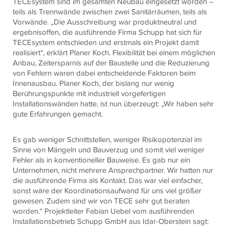
TECEsystem sind im gesamten Neubau eingesetzt worden –
teils als Trennwände zwischen zwei Sanitärräumen, teils als
Vorwände. „Die Ausschreibung war produktneutral und
ergebnisoffen, die ausführende Firma Schupp hat sich für
TECEsystem entschieden und erstmals ein Projekt damit
realisiert“, erklärt Planer Koch. Flexibilität bei einem möglichen
Anbau, Zeitersparnis auf der Baustelle und die Reduzierung
von Fehlern waren dabei entscheidende Faktoren beim
Innenausbau. Planer Koch, der bislang nur wenig
Berührungspunkte mit industriell vorgefertigen
Installationswänden hatte, ist nun überzeugt: „Wir haben sehr
gute Erfahrungen gemacht.
Es gab weniger Schnittstellen, weniger Risikopotenzial im
Sinne von Mängeln und Bauverzug und somit viel weniger
Fehler als in konventioneller Bauweise. Es gab nur ein
Unternehmen, nicht mehrere Ansprechpartner. Wir hatten nur
die ausführende Firma als Kontakt. Das war viel einfacher,
sonst wäre der Koordinationsaufwand für uns viel größer
gewesen. Zudem sind wir von TECE sehr gut beraten
worden.“ Projektleiter Fabian Uebel vom ausführenden
Installationsbetrieb Schupp GmbH aus Idar-Oberstein sagt: