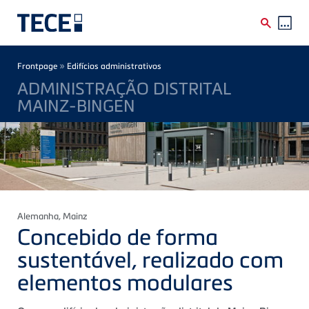
Skip to main content
Breadcrumb
»
Frontpage
Edifícios administrativos
ADMINISTRAÇÃO DISTRITAL
MAINZ-BINGEN
Alemanha
, Mainz
Concebido de forma
sustentável, realizado com
elementos modulares