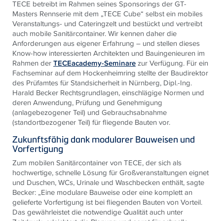
TECE
betreibt im Rahmen seines Sponsorings der GT-
Masters Rennserie mit dem „
TECE
Cube“ selbst ein mobiles
Veranstaltungs- und Cateringzelt und bestückt und vertreibt
auch mobile Sanitärcontainer. Wir kennen daher die
Anforderungen aus eigener Erfahrung – und stellen dieses
Know-how interessierten Architekten und Bauingenieuren im
Rahmen der
TECEacademy-Seminare
zur Verfügung. Für ein
Fachseminar auf dem Hockenheimring stellte der Baudirektor
des Prüfamtes für Standsicherheit in Nürnberg, Dipl.-Ing.
Harald Becker Rechtsgrundlagen, einschlägige Normen und
deren Anwendung, Prüfung und Genehmigung
(anlagebezogener Teil) und Gebrauchsabnahme
(standortbezogener Teil) für fliegende Bauten vor.
Zukunftsfähig dank modularer Bauweisen und
Vorfertigung
Zum mobilen Sanitärcontainer von
TECE
, der sich als
hochwertige,
schnelle Lösung für Großveranstaltungen
eignet
und Duschen,
WCs, Urinale und Waschbecken
enthält, sagte
Becker: „Eine modulare
Bauweise oder eine komplett
an
gelieferte Vorfertigung ist bei
fliegenden Bauten von Vorteil.
Das gewährleistet die notwendige Qualität auch unter