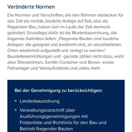
Veränderte Normen
Die Normen und Vorschriften, die den Rahmen abstecken für
das Zelt als mobile, bauliche Anlage auf Zeit, also als
fliegenden Bau, haben sich im Laufe der Zeit dennoch
geändert. Grundlage dafür ist die Musterbauordnung, die
folgende Definition liefert: „Fliegende Bauten sind bauliche
Anlagen, die geeignet und bestimmt sind, an verschiedenen
Orten wiederholt aufgestellt und zerlegt zu werden.“
Baustelleneinrichtungen und -gerüste zählen nicht dazu, wohl
aber Showbühnen, Sanitär-Container und Boxen- sowie
Fahrerlager und Verkaufsstände und vieles mehr.
Bei der Genehmigung zu berücksichtigen:
Landesbauordnung
Verwaltungsvorschrift über
Ausführungsgenehmigungen mit
Fristen
liste
und Richtlinie für den Bau und
Betrieb
fliegend
er Bauten